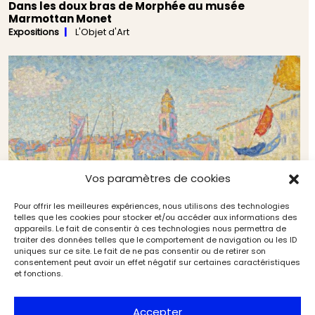
Dans les doux bras de Morphée au musée
Marmottan Monet
Expositions
L'Objet d'Art
Vos paramètres de cookies
Pour offrir les meilleures expériences, nous utilisons des technologies
telles que les cookies pour stocker et/ou accéder aux informations des
appareils. Le fait de consentir à ces technologies nous permettra de
traiter des données telles que le comportement de navigation ou les ID
uniques sur ce site. Le fait de ne pas consentir ou de retirer son
Adjugé ! Lempicka revisite Vermeer, Signac
consentement peut avoir un effet négatif sur certaines caractéristiques
illumine Zurich
et fonctions.
Marché de l'art
L'Objet d'Art
Accepter