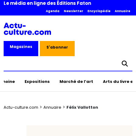
Le média en ligne des Éditions Faton
Agenda
Newsletter
Encyclopédie
Annuaire
Magazines
S'abonner
rimoine
Expositions
Marché de l’art
Arts du livre e
>
>
Actu-culture.com
Annuaire
Félix Vallotton