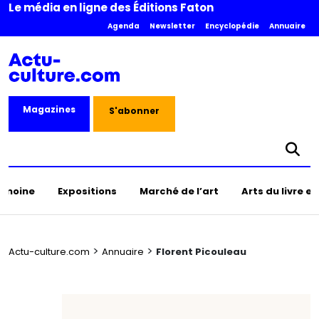
Le média en ligne des Éditions Faton
Agenda
Newsletter
Encyclopédie
Annuaire
Magazines
S'abonner
rimoine
Expositions
Marché de l’art
Arts du livre e
>
>
Actu-culture.com
Annuaire
Florent Picouleau