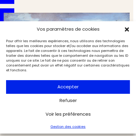
Vos paramètres de cookies
Pour offrir les meilleures expériences, nous utilisons des technologies
telles que les cookies pour stocker et/ou accéder aux informations des
appareils. Le fait de consentir à ces technologies nous permettra de
traiter des données telles que le comportement de navigation ou les ID
uniques sur ce site. Le fait de ne pas consentir ou de retirer son
consentement peut avoir un effet négatif sur certaines caractéristiques
et fonctions.
Accepter
Refuser
Quand les gondoles voguaient à Chantilly : la
flottille enchantée des princes de Condé
Voir les préférences
Musées & Patrimoine
Exclu web Art
Gestion des cookies