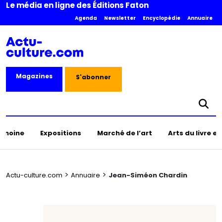
Le média en ligne des Éditions Faton
Agenda
Newsletter
Encyclopédie
Annuaire
Magazines
S'abonner
rimoine
Expositions
Marché de l’art
Arts du livre e
>
>
Actu-culture.com
Annuaire
Jean-Siméon Chardin