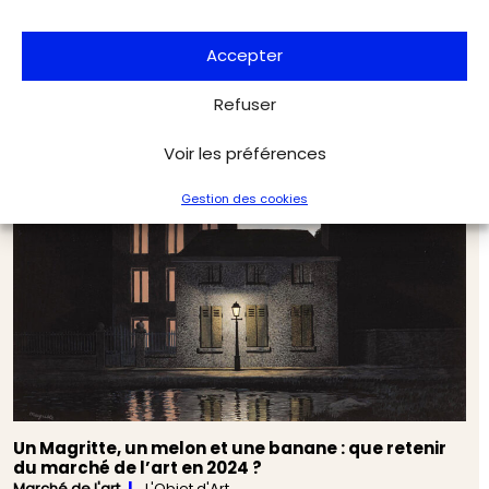
Le réjouissant renouveau des musées d’Orléans
Musées & Patrimoine
L'Objet d'Art
Accepter
Refuser
Voir les préférences
Gestion des cookies
Un Magritte, un melon et une banane : que retenir
du marché de l’art en 2024 ?
Marché de l'art
L'Objet d'Art