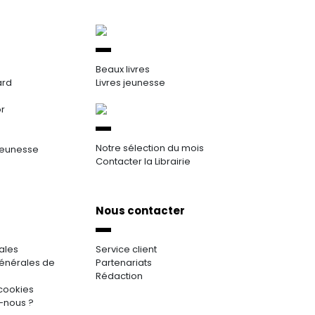
Beaux livres
ard
Livres jeunesse
or
Notre sélection du mois
jeunesse
Contacter la Librairie
Nous contacter
ales
Service client
énérales de
Partenariats
Rédaction
cookies
-nous ?