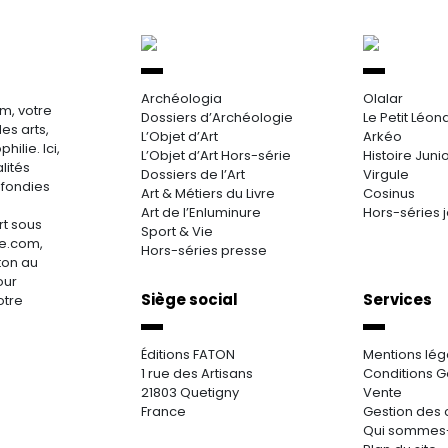
Archéologia
Olalar
m, votre
Dossiers d’Archéologie
Le Petit Léon
es arts,
L’Objet d’Art
Arkéo
hilie. Ici,
L’Objet d’Art Hors-série
Histoire Juni
lités
Dossiers de l’Art
Virgule
ofondies
Art & Métiers du Livre
Cosinus
Art de l’Enluminure
Hors-séries 
rt sous
Sport & Vie
re.com,
Hors-séries presse
aton au
our
Siège social
Services
otre
Éditions FATON
Mentions lég
1 rue des Artisans
Conditions G
21803 Quetigny
Vente
France
Gestion des 
Qui sommes