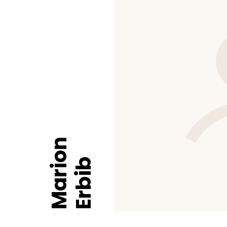
Marion
Erbib