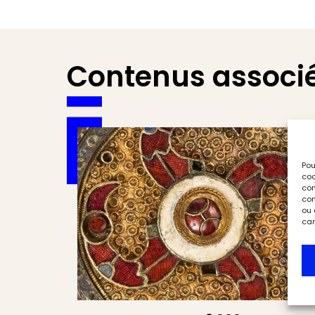
Contenus associ
Pou
coo
con
com
ou 
car