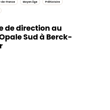
-de-France
Moyen Âge
Préhistoire
e de direction au
Opale Sud à Berck-
r