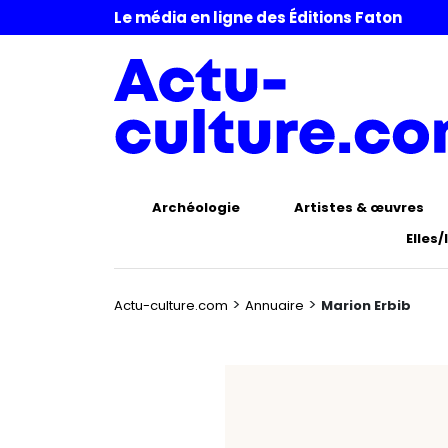
Le média en ligne des Éditions Faton
Archéologie
Artistes & œuvres
Elles/
>
>
Actu-culture.com
Annuaire
Marion Erbib