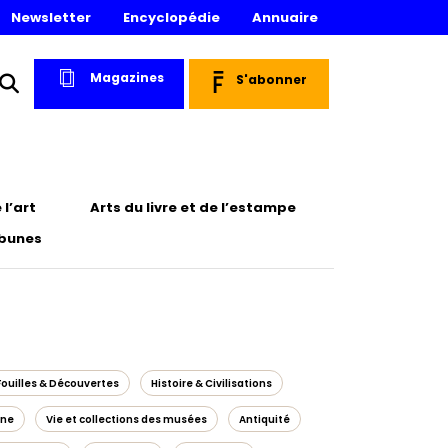
Newsletter
Encyclopédie
Annuaire
Magazines
S'abonner
l’art
Arts du livre et de l’estampe
ibunes
Fouilles & Découvertes
Histoire & Civilisations
ine
Vie et collections des musées
Antiquité