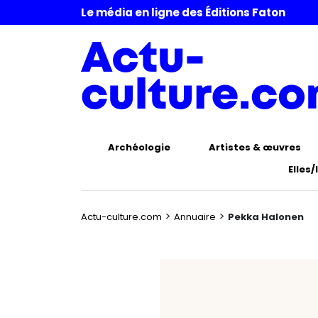
Le média en ligne des Éditions Faton
Archéologie
Artistes & œuvres
Elles/
>
>
Actu-culture.com
Annuaire
Pekka Halonen