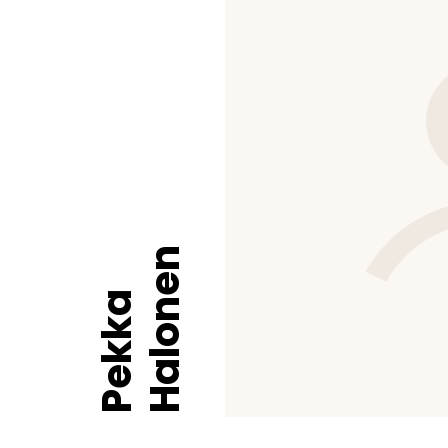
Halonen
Pekka