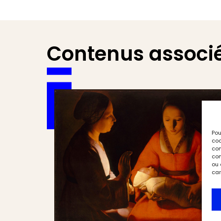
Contenus associ
Pou
coo
con
com
ou 
car