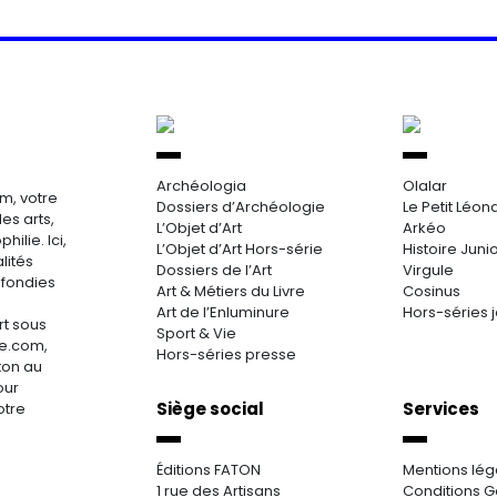
Archéologia
Olalar
m, votre
Dossiers d’Archéologie
Le Petit Léon
es arts,
L’Objet d’Art
Arkéo
hilie. Ici,
L’Objet d’Art Hors-série
Histoire Juni
lités
Dossiers de l’Art
Virgule
ofondies
Art & Métiers du Livre
Cosinus
Art de l’Enluminure
Hors-séries 
rt sous
Sport & Vie
re.com,
Hors-séries presse
aton au
our
Siège social
Services
otre
Éditions FATON
Mentions lég
1 rue des Artisans
Conditions G