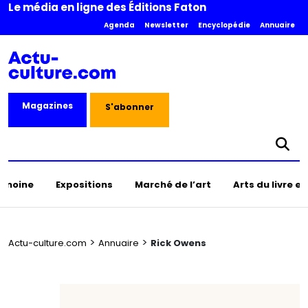
Le média en ligne des Éditions Faton
Agenda
Newsletter
Encyclopédie
Annuaire
Magazines
S'abonner
rimoine
Expositions
Marché de l’art
Arts du livre e
>
>
Actu-culture.com
Annuaire
Rick Owens