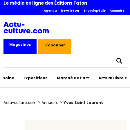
Le média en ligne des Éditions Faton
Agenda
Newsletter
Encyclopédie
Annuaire
Magazines
S'abonner
rimoine
Expositions
Marché de l’art
Arts du livre e
>
>
Actu-culture.com
Annuaire
Yves Saint Laurent