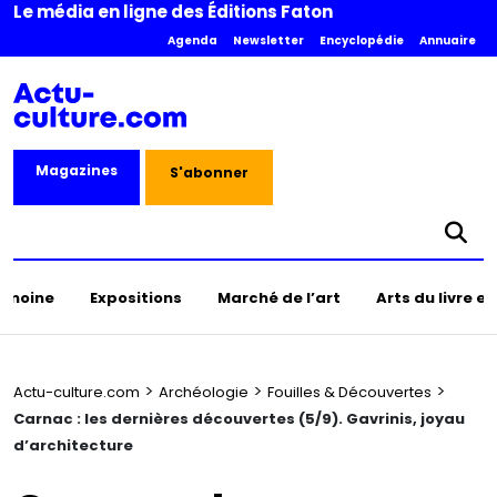
Le média en ligne des Éditions Faton
Agenda
Newsletter
Encyclopédie
Annuaire
Magazines
S'abonner
rimoine
Expositions
Marché de l’art
Arts du livre e
>
>
>
Actu-culture.com
Archéologie
Fouilles & Découvertes
Carnac : les dernières découvertes (5/9). Gavrinis, joyau
d’architecture