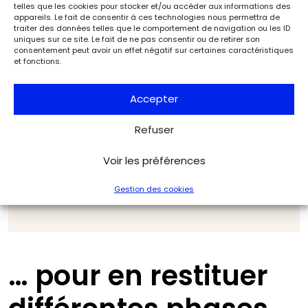
telles que les cookies pour stocker et/ou accéder aux informations des
appareils. Le fait de consentir à ces technologies nous permettra de
traiter des données telles que le comportement de navigation ou les ID
uniques sur ce site. Le fait de ne pas consentir ou de retirer son
« La numérisation du
consentement peut avoir un effet négatif sur certaines caractéristiques
et fonctions.
site a offert une
documentation inédite
Accepter
sous la forme de plans,
Refuser
coupes et élévations
Voir les préférences
détaillés. »
Gestion des cookies
… pour en restituer