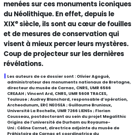
menées sur ces monuments iconiques
du Néolithique. En effet, depuis le
e
XIX
siècle, ils sont au cœur de fouilles
et de mesures de conservation qui
visent à mieux percer leurs mystères.
Coup de projecteur sur les dernières
révélations.
Les auteurs de ce dossier sont : Olivier Agogué,
administrateur des monuments nationaux de Bretagne,
directeur du musée de Carnac, CNRS, UMR 6566
CREAAH ; Vincent Ard, CNRS, UMR 5608 TRACES,
Toulouse ; Audrey Blanchard, responsable d’opération,
Archeodunum, ERC NEOSEA ; Guillaume Bruniaux,
Université La Rochelle, UMR 7266 LIENSs ; Florian
Cousseau, postdoctorant au sein du projet Megalithic
Origins de l’université de Durham au Royaume-
Uni ; Céline Cornet, directrice adjointe du musée de
Préhistoire de Carnac et coordinatrice du