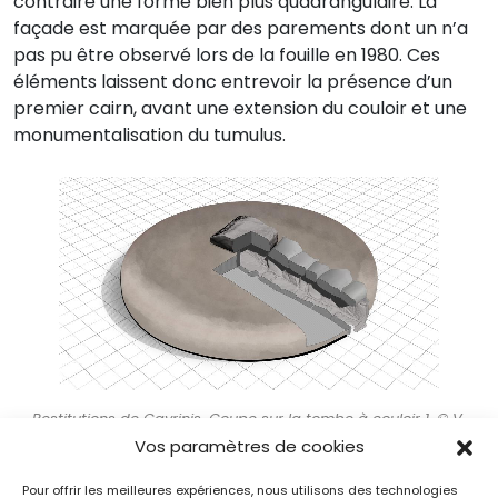
contraire une forme bien plus quadrangulaire. La
façade est marquée par des parements dont un n’a
pas pu être observé lors de la fouille en 1980. Ces
éléments laissent donc entrevoir la présence d’un
premier cairn, avant une extension du couloir et une
monumentalisation du tumulus.
Restitutions de Gavrinis. Coupe sur la tombe à couloir 1. © V.
Grimaud
Vos paramètres de cookies
Pour offrir les meilleures expériences, nous utilisons des technologies