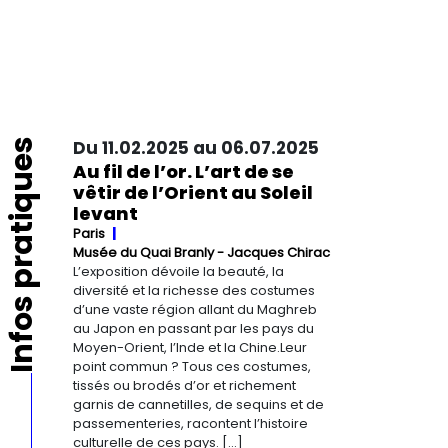
Infos pratiques
Du 11.02.2025 au 06.07.2025
Au fil de l’or. L’art de se
vêtir de l’Orient au Soleil
levant
Paris
Musée du Quai Branly - Jacques Chirac
L’exposition dévoile la beauté, la
diversité et la richesse des costumes
d’une vaste région allant du Maghreb
au Japon en passant par les pays du
Moyen-Orient, l’Inde et la Chine.Leur
point commun ? Tous ces costumes,
tissés ou brodés d’or et richement
garnis de cannetilles, de sequins et de
passementeries, racontent l’histoire
culturelle de ces pays. […]