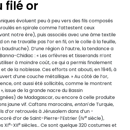
filé or
hniques évoluent peu à peu vers des fils composés
nroulés en spirale comme l’attestent ceux
vant notre ère), puis associés avec une âme textile
n ne travaille pas l’or en fil, on le colle à la feuille,
 (la baudruche). D’une région à l’autre, la tendance a
anna-Chidiac : « Les orfèvres et tisserands n’ont
l’utiliser à moindre coût, ce qui a permis finalement
et de la noblesse. Ces efforts ont abouti, en 1946, à
couvert d’une couche métallique. » Au côté de l’or,
rence, ont aussi été sollicités, comme le montrent
 », issue de la grande nacre du Bassin
aignées) de Madagascar, ou encore à celle produite
ns jaune vif. Caftans marocains,
entari
de Turquie,
fils d’or retrouvés à Jérusalem dans d’un ­
e
coré d’or de Saint-Pierre-l’Estrier (IV
siècle),
e
e
s XI
-XII
siècles… Ce sont quelque 320 costumes et