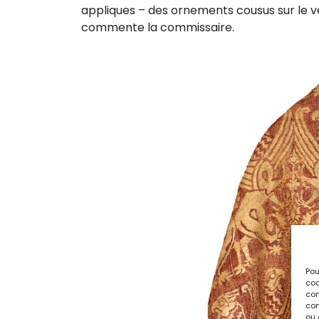
appliques – des ornements cousus sur le v
commente la commissaire.
Pou
coo
con
com
ou 