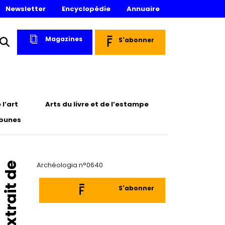
Newsletter
Encyclopédie
Annuaire
Magazines
S'abonner
l’art
Arts du livre et de l’estampe
ibunes
Extrait de
Archéologia n°0640
S'abonner