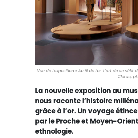
Vue de l'exposition « Au fil de l'or. L'art de se vêt
Chirac, p
La nouvelle exposition au mu
nous raconte l’histoire millén
grâce à l’or. Un voyage étinc
par le Proche et Moyen-Orient
ethnologie.