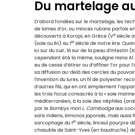
Du martelage au 
D’abord fondées sur le martelage, les tec
de lames d’or, ou minces rubans parfois e
e
découverts à Koropi, en Grèce (V
siècle a
er
(soie ou lin) au I
siècle de notre ère. Quand o
ici sur du cuir, là sur de la peau d’intestin
cependant été la même, souligne Hana Al B
eu de cesse d’étirer ou d’affiner l’or pour 
sa diffusion au-delà des cercles du pouvoir 
l’invention du lurex, un fil de polyester re
d’autres fils, qui en ont simplement l’appa
les trois focus consacrés à la « soie marine
méditerranéen, à la soie des néphiles (ar
par le
Bombyx mori L. Cambodge
aux coco
saris indiens, kimonos japonais, mais aussi 
er
sarcophage du I
siècle, linceul pourpre dé
chasuble de Saint-Yves (en baudruche) de