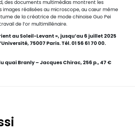
gard, des documents multimédias montrent les
des images réalisées au microscope, au cœur même
stume de la créatrice de mode chinoise Guo Pei
vail de l’or multimillénaire.
’Orient au Soleil-Levant », jusqu’au 6 juillet 2025
’Université, 75007 Paris. Tél. 01 56 61 70 00.
 quai Branly – Jacques Chirac, 256 p., 47 €
ssi