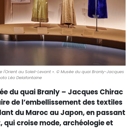
ir de l'Orient au Soleil-Levant ». © Musée du quai Branly-Jacques
hoto Léo Delafontaine
sée du quai Branly – Jacques Chirac
aire de l’embellissement des textiles
elant du Maroc au Japon, en passant
, qui croise mode, archéologie et