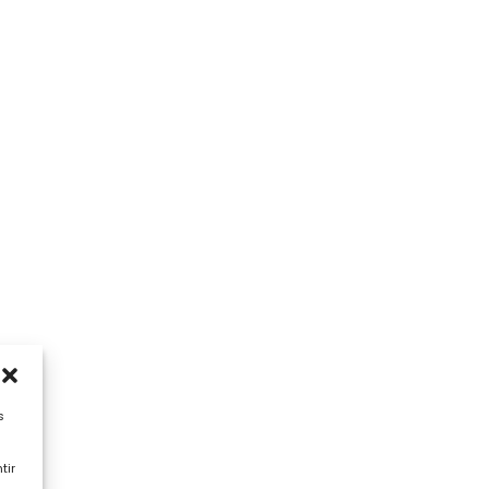
s
tir