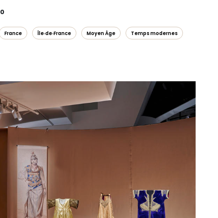
00
France
Île‑de‑France
Moyen Âge
Temps modernes