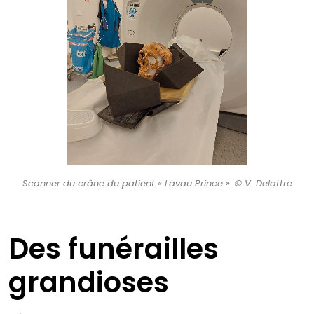
Scanner du crâne du patient « Lavau Prince ». © V. Delattre
Des funérailles
grandioses