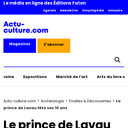
Le média en ligne des Éditions Faton
Agenda
Newsletter
Encyclopédie
Annuaire
Magazines
S'abonner
rimoine
Expositions
Marché de l’art
Arts du livre e
>
>
>
Actu-culture.com
Archéologie
Fouilles & Découvertes
Le
prince de Lavau fête ses 10 ans
Le prince de Lavau