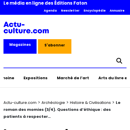
Le média en ligne des Éditions Faton
Agenda
Newsletter
Encyclopédie
Annuaire
Magazines
S'abonner
rimoine
Expositions
Marché de l’art
Arts du livre e
>
>
>
Actu-culture.com
Archéologie
Histoire & Civilisations
Le
roman des momies (3/4). Questions d’éthique : des
patients à respecter…