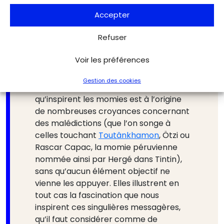
font la fortune des aventuriers en
trompant la crédulité des amateurs de
Accepter
paranormal, comme dans l’affaire des
Refuser
momies de
Nazca
, dont l’une était une
authentique momie ancienne mais
Voir les préférences
mutilée, et les autres des petits
mannequins fabriqués avec des os
Gestion des cookies
d’animaux. Par ailleurs, la crainte
qu’inspirent les momies est à l’origine
de nombreuses croyances concernant
des malédictions (que l’on songe à
celles touchant
Toutânkhamon
, Ötzi ou
Rascar Capac, la momie péruvienne
nommée ainsi par Hergé dans Tintin),
sans qu’aucun élément objectif ne
vienne les appuyer. Elles illustrent en
tout cas la fascination que nous
inspirent ces singulières messagères,
qu’il faut considérer comme de