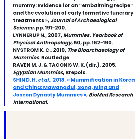
mummy: Evidence for an “embalming recipe”
and the evolution of early formative funerary
treatments »,
Journal of Archaeological
Science
, pp. 191-200.
LYNNERUP N., 2007,
Mummies. Yearbook of
Physical Anthropology
, 50, pp. 162-190.
NYSTROM K. C., 2019,
The Bioarchaeology of
Mummies
. Routledge.
RAVEN M. J. & TACONIS W. K. (dir.), 2005,
Egyptian Mummies
, Brepols.
SHIN D. H.
et al.
, 2018, « Mummification in Korea
and China: Mawangdui, Song, Ming and
Joseon Dynasty Mummies »
,
BioMed Research
International
.