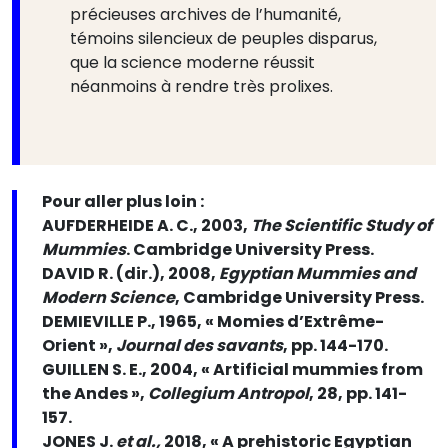
précieuses archives de l’humanité,
témoins silencieux de peuples disparus,
que la science moderne réussit
néanmoins à rendre très prolixes.
Pour aller plus loin :
AUFDERHEIDE A. C., 2003,
The Scientific Study of
Mummies
. Cambridge University Press.
DAVID R. (dir.), 2008,
Egyptian Mummies and
Modern Science
, Cambridge University Press.
DEMIEVILLE P., 1965, « Momies d’Extrême-
Orient »,
Journal des savants
, pp. 144-170.
GUILLEN S. E., 2004, « Artificial mummies from
the Andes »,
Collegium Antropol
, 28, pp. 141-
157.
JONES J.
et al.,
2018, « A prehistoric Egyptian