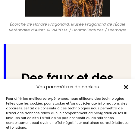
Écorché de Honoré Fragonard. Musée Fragonard de l’École
vétérinaire d’Alfort. © VIARD M. / HorizonFeatures / Leemage
Des faux et des
Vos paramètres de cookies
peurs
Pour offrir les meilleures expériences, nous utilisons des technologies
telles que les cookies pour stocker et/ou accéder aux informations des
Il faut aussi inclure, dans ces
appareils. Le fait de consentir à ces technologies nous permettra de
traiter des données telles que le comportement de navigation ou les ID
considérations éthiques, la fabrication
uniques sur ce site. Le fait de ne pas consentir ou de retirer son
de faux, qui existe depuis l’Antiquité en
consentement peut avoir un effet négatif sur certaines caractéristiques
et fonctions.
Égypte, et leurs avatars modernes, qui