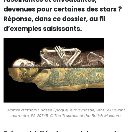
devenues pour certaines des stars ?
Réponse, dans ce dossier, au fil
d’exemples saisissants.
Momie d’Irthorru. Basse Époque, XVIᵉ dynastie, vers 600 avant
notre ère, EA 20745. © The Trustees of the British Museum