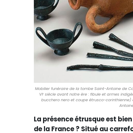
Mobilier funéraire de la tombe Saint-Antoine de 
VIᵉ siècle avant notre ère : fibule et armes ind
bucchero nero et coupe étrusco-corinthienne) 
Antoine
La présence étrusque est bien 
de la France ? Situé au carref