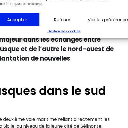
e
à partir du VII
siècle l’Étrurie au sud
actéristiques et fonctions.
orientale de la mer Tyrrhénienne et
mer de Ligurie. Sans doute déjà
Accepter
Refuser
Voir les préférenc
t notre ère, cet axe lié au
Gestion des cookies
 majeur dans les échanges entre
usque et de l’autre le nord-ouest de
plantation de nouvelles
usques dans le sud
une deuxième voie maritime reliant directement les
Sicile, au niveau de la jeune cité de Sélinonte,