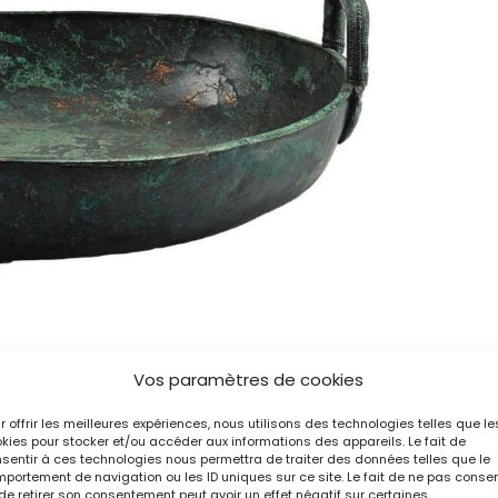
Vos paramètres de cookies
ci), vers 500 avant notre ère. Bronze. Tombe princière de Vix,
r offrir les meilleures expériences, nous utilisons des technologies telles que le
ais – Trésor de Vix. © RMN-Grand Palais / Mathieu Rabeau
kies pour stocker et/ou accéder aux informations des appareils. Le fait de
sentir à ces technologies nous permettra de traiter des données telles que le
portement de navigation ou les ID uniques sur ce site. Le fait de ne pas consen
de retirer son consentement peut avoir un effet négatif sur certaines