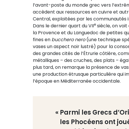
l’avant-poste du monde grec vers l’extrême
accèdent aux ressources en cuivre et aut
Central, exploitées par les communautés i
e
Dans le dernier quart du VII
siècle, on voi
la Provence et du Languedoc de petites qu
fines en
bucchero nero
(une technique spé
vases un aspect noir lustré) pour la cons
des grandes cités de l’Étrurie côtière, com
métalliques – des cruches, des plats – ég
plus tard, on remarque la présence de vas
une production étrusque particulière qui i
l’époque en Méditerranée occidentale.
« Parmi les Grecs d’Or
les Phocéens ont jou