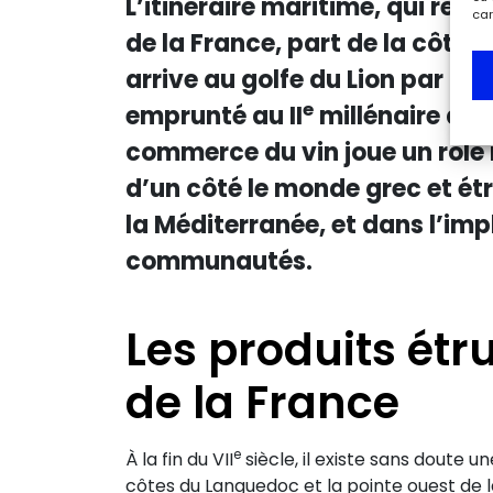
L’itinéraire maritime, qui relie 
car
de la France, part de la côte 
arrive au golfe du Lion par la 
e
emprunté au II
millénaire avan
commerce du vin joue un rôle
d’un côté le monde grec et étr
la Méditerranée, et dans l’im
communautés.
Les produits étr
de la France
e
À la fin du VII
siècle, il existe sans doute 
côtes du Languedoc et la pointe ouest de la 