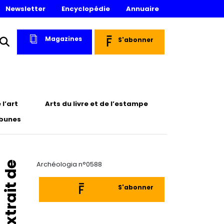
Newsletter
Encyclopédie
Annuaire
Magazines
S'abonner
l’art
Arts du livre et de l’estampe
ibunes
Extrait de
Archéologia n°0588
S'abonner