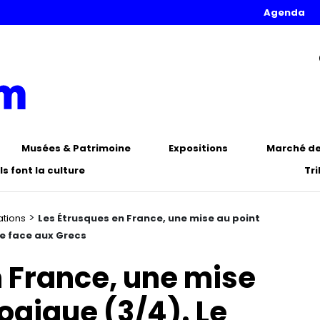
Agenda
Musées & Patrimoine
Expositions
Marché de 
Ils font la culture
Tr
>
sations
Les Étrusques en France, une mise au point
re face aux Grecs
n France, une mise
ogique (3/4). Le