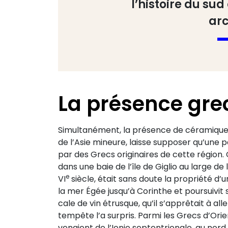
l’histoire du su
arc
La présence gr
Simultanément, la présence de céramiques fi
de l’Asie mineure, laisse supposer qu’une
par des Grecs originaires de cette région.
dans une baie de l’île de Giglio au large de 
e
VI
siècle, était sans doute la propriété 
la mer Égée jusqu’à Corinthe et poursuivit sa
cale de vin étrusque, qu’il s’apprêtait à all
tempête l’a surpris. Parmi les Grecs d’Orie
venaient de l’Ionie septentrionale, au nord