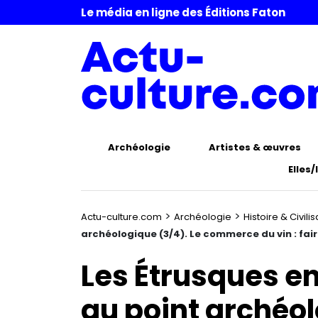
Le média en ligne des Éditions Faton
Archéologie
Artistes & œuvres
Elles/
>
>
Actu-culture.com
Archéologie
Histoire & Civili
archéologique (3/4). Le commerce du vin : fai
Les Étrusques e
au point archéol