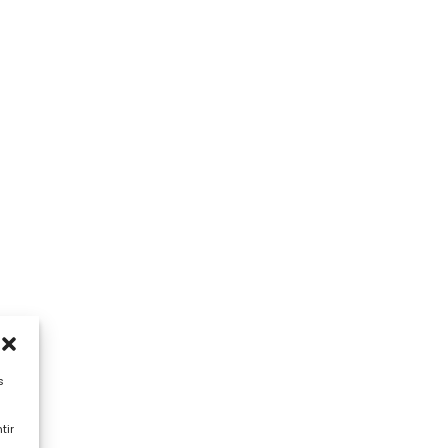
s
tir