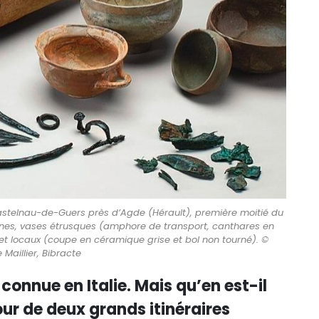
Castelnau-de-Guers près d’Agde (Hérault), première moitié du
igènes, vases étrusques (amphore de transport, canthares en
et locaux (coupe en céramique grise et bol non tourné). ©
 Maillier, Bibracte
connue en Italie. Mais qu’en est-il
our de deux grands itinéraires