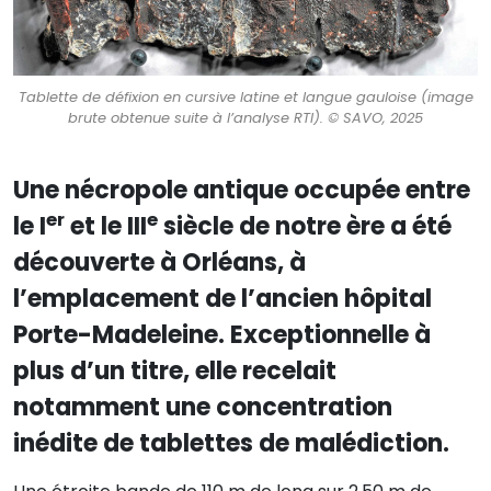
Tablette de défixion en cursive latine et langue gauloise (image
brute obtenue suite à l’analyse RTI). © SAVO, 2025
Une nécropole antique occupée entre
er
e
le I
et le III
siècle de notre ère a été
découverte à Orléans, à
l’emplacement de l’ancien hôpital
Porte-Madeleine. Exceptionnelle à
plus d’un titre, elle recelait
notamment une concentration
inédite de tablettes de malédiction.