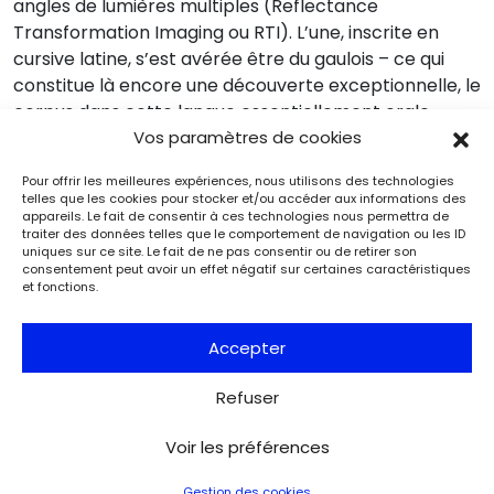
angles de lumières multiples (Reflectance
Transformation Imaging ou RTI). L’une, inscrite en
cursive latine, s’est avérée être du gaulois – ce qui
constitue là encore une découverte exceptionnelle, le
corpus dans cette langue essentiellement orale
étant très limité ; son texte invoque Mars et Mercure.
Vos paramètres de cookies
Une troisième tablette a été soumise à la
Pour offrir les meilleures expériences, nous utilisons des technologies
tomographie à rayons X, qui a révélé, sans avoir à
telles que les cookies pour stocker et/ou accéder aux informations des
déplier le rouleau, la présence d’inscriptions sur les
appareils. Le fait de consentir à ces technologies nous permettra de
traiter des données telles que le comportement de navigation ou les ID
deux côtés. Pour les archéologues, cette très forte
uniques sur ce site. Le fait de ne pas consentir ou de retirer son
concentration a certainement une signification. Les
consentement peut avoir un effet négatif sur certaines caractéristiques
et fonctions.
autres singularités de la nécropole interrogent
également. En attendant que les études des
Accepter
ossements, du mobilier et des sédiments prélevés
permettent d’en savoir plus, les archéologues
Refuser
émettent l’hypothèse que cette nécropole
appartenait à une corporation.
Voir les préférences
Gestion des cookies