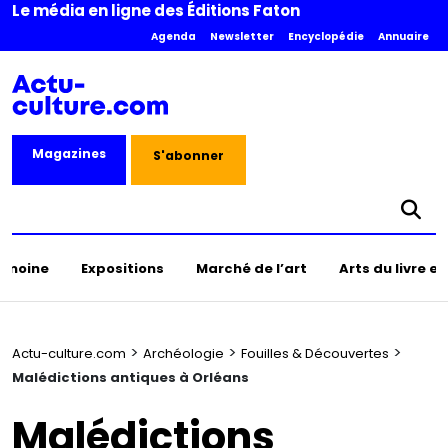
Le média en ligne des Éditions Faton
Agenda
Newsletter
Encyclopédie
Annuaire
Magazines
S'abonner
rimoine
Expositions
Marché de l’art
Arts du livre e
>
>
>
Actu-culture.com
Archéologie
Fouilles & Découvertes
Malédictions antiques à Orléans
Malédictions