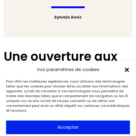
Sylvain Amic
Une ouverture aux
territoires ruraux et
Vos paramètres de cookies
aux jeunes
Pour offrir les meilleures expériences, nous utilisons des technologies
telles que les cookies pour stocker et/ou accéder aux informations des
appareils. Le fait de consentir à ces technologies nous permettra de
traiter des données telles que le comportement de navigation ou les ID
En 2022, Sylvain Amic a rejoint le ministère de la
uniques sur ce site. Le fait de ne pas consentir ou de retirer son
consentement peut avoir un effet négatif sur certaines caractéristiques
Culture en tant que conseiller en charge des musées,
et fonctions.
des métiers d’art, du design et de la mode au cabinet
de Rima Abdul Malak. Il y a travaillé notamment sur la
Accepter
question des biens spoliés et de leur
restitution
, sujet