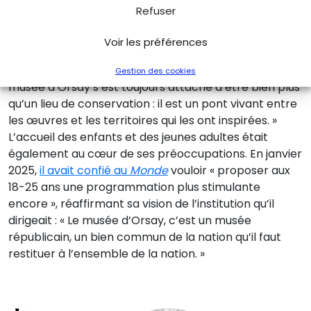
qu’il a emporté avec lui aux musées d’Orsay et de
Refuser
l’Orangerie. La multiplication des prêts d’œuvres en
région était l’un des projets auxquels il était attaché,
Voir les préférences
comme il l’expliquait début 2025 lors du lancement de
l’opération
« 100 œuvres qui racontent le climat »
: « Le
Gestion des cookies
musée d’Orsay s’est toujours attaché à être bien plus
qu’un lieu de conservation : il est un pont vivant entre
les œuvres et les territoires qui les ont inspirées. »
L’accueil des enfants et des jeunes adultes était
également au cœur de ses préoccupations.
En janvier
2025,
il avait confié au
Monde
vouloir « proposer aux
18-25 ans une programmation plus stimulante
encore », réaffirmant sa vision de l’institution qu’il
dirigeait : « Le musée d’Orsay, c’est un musée
républicain, un bien commun de la nation qu’il faut
restituer à l’ensemble de la nation. »