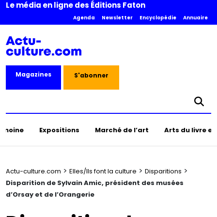
Le média en ligne des Éditions Faton
Agenda
Newsletter
Encyclopédie
Annuaire
Magazines
S'abonner
rimoine
Expositions
Marché de l’art
Arts du livre e
>
>
>
Actu-culture.com
Elles/Ils font la culture
Disparitions
Disparition de Sylvain Amic, président des musées
d’Orsay et de l’Orangerie