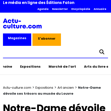
Le média en ligne des Éditions Faton
Agenda
Newsletter
Encyclopédie
Annuaire
Magazines
S'abonner
rimoine
Expositions
Marché de l’art
Arts du livre e
>
>
>
Actu-culture.com
Expositions
Art ancien
Notre-Dame
dévoile ses trésors au musée du Louvre
Notre-Dame dévoile