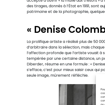
accepté d’ouvrir « la malle aux trésors » à l
des tirages, donnés à l’État en 1991, sont 
patrimoine et de la photographie, quelques
« Denise Colomb
La prolifique artiste a réalisé plus de 50 0
d’arbitraire dans la sélection, mais chaque
l’affection profonde que l’artiste vouait
tempérée par une certaine distance, un pa
Diberder, résume en une formule : « Denise
s’efface, c’est pour mieux saisir ceux qui 
seule image, mûrement réfléchie.
Pou
coo
con
com
ou 