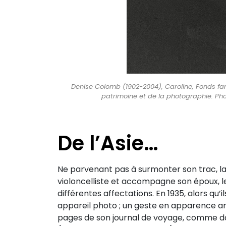
Denise Colomb (1902-2004), Caroline, Fonds fa
patrimoine et de la photographie. Ph
De l’Asie…
Ne parvenant pas à surmonter son trac, la
violoncelliste et accompagne son époux, l
différentes affectations. En 1935, alors qu’i
appareil photo ; un geste en apparence an
pages de son journal de voyage, comme da