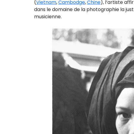
(
Vietnam
,
Cambodge
,
Chine
), l’artiste af
dans le domaine de la photographie la jus
musicienne.