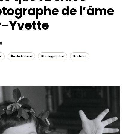
otographe de l’âme
r-Yvette
00
e
Île‑de‑France
Photographie
Portrait