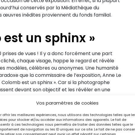
’occasion de cette exposition. En effet, si la plupart
aujourd’hui conservés par la Médiathèque du
 œuvres inédites proviennent du fonds familial.
 est un sphinx »
00 prises de vues ! Il y a donc forcément une part
 cliché, chaque visage, happe le regard et révèle
 à ses modèles, célèbres ou anonymes. Une humanité
radoxe que la commissaire de l’exposition, Anne Le
 Colomb est un sphinx ». Car si la photographe
passent devant son objectif et les révéler en une
Vos paramètres de cookies
r offrir les meilleures expériences, nous utilisons des technologies telles que le
kies pour stocker et/ou accéder aux informations des appareils. Le fait de
sentir à ces technologies nous permettra de traiter des données telles que le
portement de navigation ou les ID uniques sur ce site. Le fait de ne pas consen
de retirer son consentement peut avoir un effet négatif sur certaines