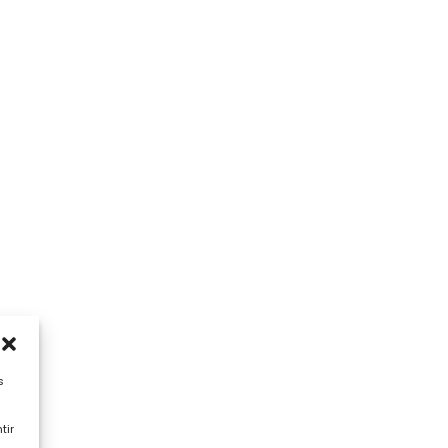
s
tir