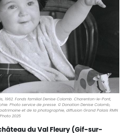
is, 1962. Fonds familial Denise Colomb. Charenton-le-Pont,
hie. Photo service de presse. © Donation Denise Colomb,
patrimoine et de la photographie, diffusion Grand Palais RMN
Photo 2025
hâteau du Val Fleury (Gif-sur-