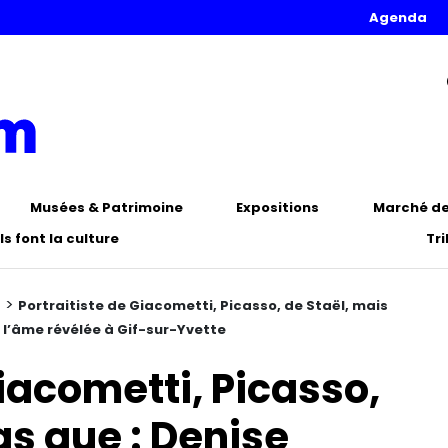
Agenda
Musées & Patrimoine
Expositions
Marché de 
Ils font la culture
Tr
>
n
Portraitiste de Giacometti, Picasso, de Staël, mais
l’âme révélée à Gif-sur-Yvette
Giacometti, Picasso,
as que : Denise