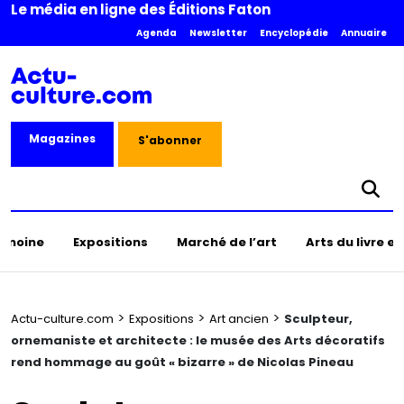
Le média en ligne des Éditions Faton
Agenda
Newsletter
Encyclopédie
Annuaire
Magazines
S'abonner
rimoine
Expositions
Marché de l’art
Arts du livre e
>
>
>
Actu-culture.com
Expositions
Art ancien
Sculpteur,
ornemaniste et architecte : le musée des Arts décoratifs
rend hommage au goût « bizarre » de Nicolas Pineau