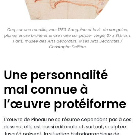
Coq sur une rocaille, vers 1750. Sanguine et lavis de sanguine,
plume, encre brune et encre noire sur papier vergé, 37 x 31,5 cm.
Paris, musée des Arts décoratifs. © Les Arts Décoratifs /
Christophe Dellière
Une personnalité
mal connue à
l’œuvre protéiforme
L’œuvre de Pineau ne se résume cependant pas à ces
dessins : elle est aussi éditoriale et, surtout, sculptée.
Jusqu’à présent, la situation historiographique de