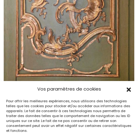
Vos paramètres de cookies
Pour offrir les meilleures expériences, nous utilisons des technologies
Nicolas Pineau (1684-1754), Parclose provenant de l’hôtel de la
telles que les cookies pour stocker et/ou accéder aux informations des
appareils. Le fait de consentir à ces technologies nous permettra de
Roche-Guyon, puis d’Artaguiette, avant 1748, remonté dans
traiter des données telles que le comportement de navigation ou les ID
l’hôtel de Marlborough, état actuel. © François Gilles
uniques sur ce site. Le fait de ne pas consentir ou de retirer son
consentement peut avoir un effet négatif sur certaines caractéristiques
et fonctions.