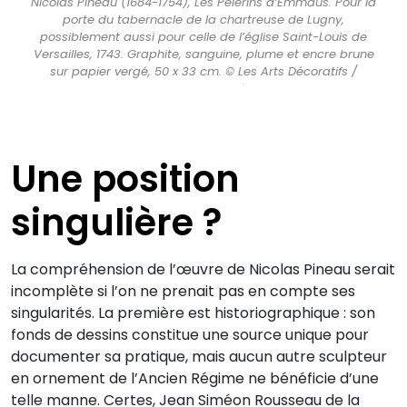
Nicolas Pineau (1684-1754), Les Pèlerins d’Emmaüs. Pour la
porte du tabernacle de la chartreuse de Lugny,
possiblement aussi pour celle de l’église Saint-Louis de
Versailles, 1743. Graphite, sanguine, plume et encre brune
sur papier vergé, 50 x 33 cm. © Les Arts Décoratifs /
Christophe Dellière
Une position
singulière ?
La compréhension de l’œuvre de Nicolas Pineau serait
incomplète si l’on ne prenait pas en compte ses
singularités. La première est historiographique : son
fonds de dessins constitue une source unique pour
documenter sa pratique, mais aucun autre sculpteur
en ornement de l’Ancien Régime ne bénéficie d’une
telle manne. Certes, Jean Siméon Rousseau de la