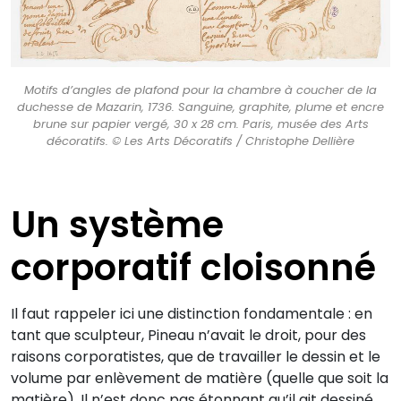
Motifs d’angles de plafond pour la chambre à coucher de la
duchesse de Mazarin, 1736. Sanguine, graphite, plume et encre
brune sur papier vergé, 30 x 28 cm. Paris, musée des Arts
décoratifs. © Les Arts Décoratifs / Christophe Dellière
Un système
corporatif cloisonné
Il faut rappeler ici une distinction fondamentale : en
tant que sculpteur, Pineau n’avait le droit, pour des
raisons corporatistes, que de travailler le dessin et le
volume par enlèvement de matière (quelle que soit la
matière). Il n’est donc pas étonnant qu’il ait dessiné