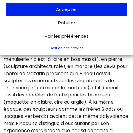
Une grande
Accepter
polyvalence
Refuser
Voir les préférences
Les activités de Pineau comme sculpteur sont elles-
mêmes variées : il réalisait aussi bien des ouvrages en
Gestion des cookies
plâtre (corniche), en bois (boiserie, mobilier dit « de
menuiserie » c’est-à-dire en bois massif), en pierre
(sculpture architecturale), en marbre (les devis pour
l’hôtel de Mazarin précisent que Pineau devait
sculpter les ornements sur les chambranles de
cheminée préparés par le marbrier), et il donnait
aussi des modèles de fonte pour les bronziers
(maquette en plâtre, cire ou argile). À la même
époque, des sculpteurs comme les frères Slodtz ou
Jacques Verberckt avaient cette même polyvalence,
mais Pineau se distingue d’eux autant par son
expérience d’architecte que par sa capacité à