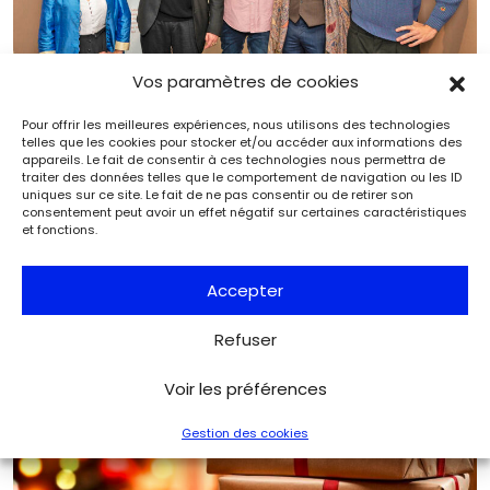
Vos paramètres de cookies
Pour offrir les meilleures expériences, nous utilisons des technologies
telles que les cookies pour stocker et/ou accéder aux informations des
appareils. Le fait de consentir à ces technologies nous permettra de
traiter des données telles que le comportement de navigation ou les ID
2e édition du Prix Marcus : Stéphane Bern célèbre la
uniques sur ce site. Le fait de ne pas consentir ou de retirer son
relève des antiquaires
consentement peut avoir un effet négatif sur certaines caractéristiques
Marché de l'art
L'Objet d'Art
et fonctions.
Accepter
Refuser
Voir les préférences
Gestion des cookies