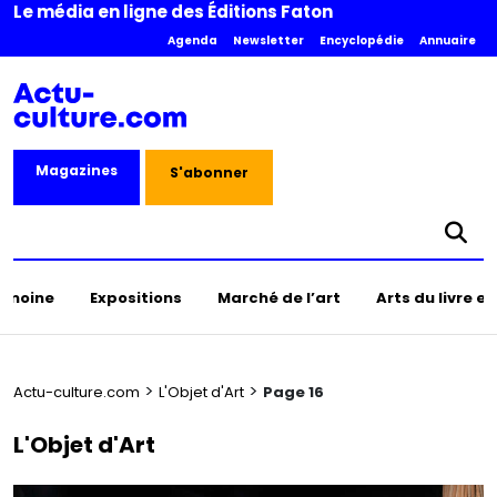
Le média en ligne des Éditions Faton
Agenda
Newsletter
Encyclopédie
Annuaire
Magazines
S'abonner
rimoine
Expositions
Marché de l’art
Arts du livre e
>
>
Actu-culture.com
L'Objet d'Art
Page 16
L'Objet d'Art