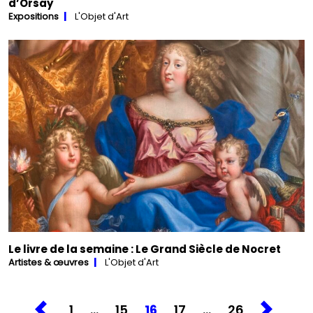
d’Orsay
Expositions
L'Objet d'Art
Le livre de la semaine : Le Grand Siècle de Nocret
Artistes & œuvres
L'Objet d'Art
1
…
15
16
17
…
26