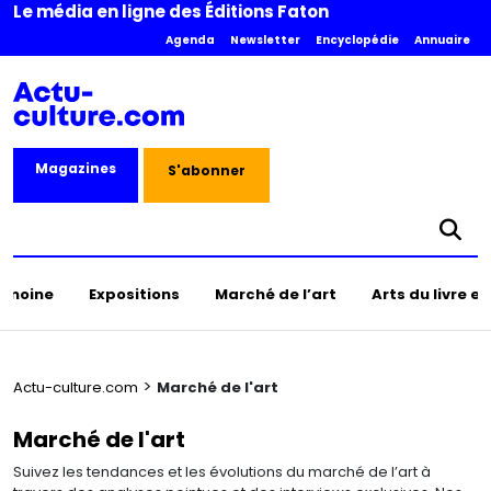
Le média en ligne des Éditions Faton
Agenda
Newsletter
Encyclopédie
Annuaire
Magazines
S'abonner
rimoine
Expositions
Marché de l’art
Arts du livre e
>
Actu-culture.com
Marché de l'art
Marché de l'art
Suivez les tendances et les évolutions du marché de l’art à