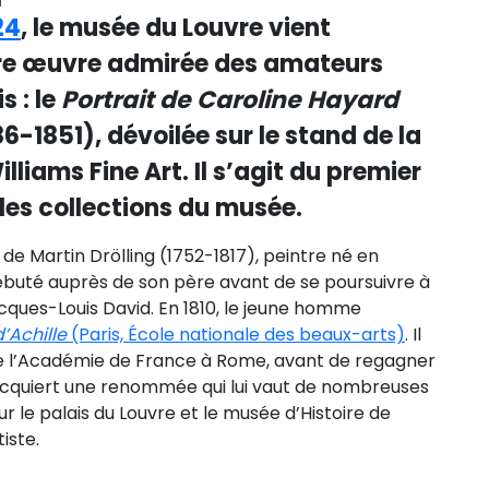
24
, le musée du Louvre vient
tre œuvre admirée des amateurs
s : le
Portrait de Caroline Hayard
6-1851), dévoilée sur le stand de la
iams Fine Art. Il s’agit du premier
r les collections du musée.
s de Martin Drölling (1752-1817), peintre né en
 débuté auprès de son père avant de se poursuivre à
acques-Louis David. En 1810, le jeune homme
’Achille
(Paris, École nationale des beaux-arts)
. Il
e de l’Académie de France à Rome, avant de regagner
l acquiert une renommée qui lui vaut de nombreuses
le palais du Louvre et le musée d’Histoire de
iste.