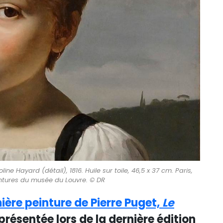
line Hayard (détail), 1816. Huile sur toile, 46,5 x 37 cm. Paris,
tures du musée du Louvre. © DR
ière peinture de Pierre Puget,
Le
 présentée lors de la dernière édition