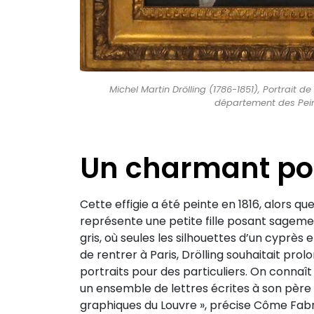
Michel Martin Drölling (1786-1851), Portrait de 
département des Pein
Un charmant por
Cette effigie a été peinte en 1816, alors que
représente une petite fille posant sagem
gris, où seules les silhouettes d’un cyprès e
de rentrer à Paris, Drölling souhaitait pr
portraits pour des particuliers. On connaî
un ensemble de lettres écrites à son pèr
graphiques du Louvre », précise Côme Fa