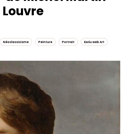
u Louvre
Néoclassicisme
Peinture
Portrait
Exclu web Art