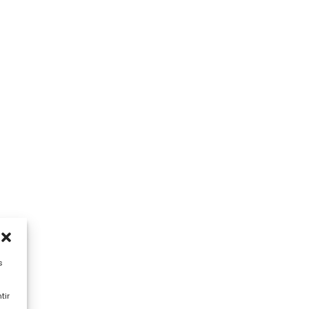
s
tir