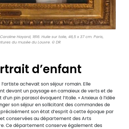
Caroline Hayard, 1816. Huile sur toile, 46,5 x 37 cm. Paris,
tures du musée du Louvre. © DR
trait d’enfant
 l’artiste achevait son séjour romain. Elle
ent devant un paysage en camaïeux de verts et de
t d’un pin parasol évoquent l’Italie. « Anxieux à l’idée
olonger son séjour en sollicitant des commandes de
t précisément son état d’esprit à cette époque par
e et conservées au département des Arts
bre. Ce département conserve également des