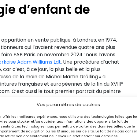
igie d’enfant de
apparition en vente publique, à Londres, en 1974,
ctionneurs qui l’avaient revendue quatre ans plus
la foire FAB Paris en novembre 2024 : nous l’avons
yorkaise Adam Williams Ldt
. Une procédure d’achat
ar c’est, à ce jour, la plus belle et la plus
aisse de la main de Michel Martin Drölling » a
e
tures françaises et européennes de la fin du XVIII
com. C’est aussi le tout premier portrait du peintre
pas le premier portrait d’enfant de Drölling fils
Vos paramètres de cookies
vre. Il est en effet précédé d’un portrait de petit
les Musées nationaux. Mais cet achat avait pour
r offrir les meilleures expériences, nous utilisons des technologies telles que le
ourg », précise Côme Fabre. Ce portrait est en
kies pour stocker et/ou accéder aux informations des appareils. Le fait de
sentir à ces technologies nous permettra de traiter des données telles que le
 Strasbourg depuis 1946 et le restera.
portement de navigation ou les ID uniques sur ce site. Le fait de ne pas consen
de retirer son consentement peut avoir un effet négatif sur certaines