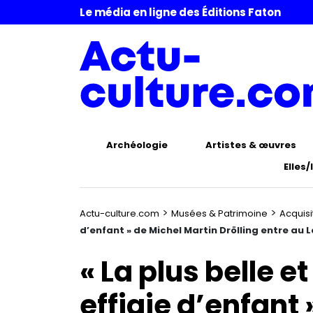
Le média en ligne des Éditions Faton
Archéologie
Artistes & œuvres
Elles/
>
>
Actu-culture.com
Musées & Patrimoine
Acquisi
d’enfant » de Michel Martin Drölling entre au 
« La plus belle e
effigie d’enfant