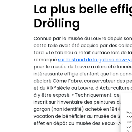
La plus belle eff
Drölling
Connue par le musée du Louvre depuis son 
cette toile avait été acquise par des colle
tard. « Le tableau a refait surface lors de 
remarqué
sur le stand de la galerie new-
pour le musée du Louvre a alors été lancée, c
intéressante effigie d’enfant que l’on conn
déclaré Côme Fabre, conservateur des pein
e
et du XIX
siècle au Louvre, à Actu-culture.
à y être exposé. « Techniquement, ce n’est 
inscrit sur l’inventaire des peintures du Lou
garçon (non identifié) acheté en 1944 par 
Pou
vocation de bénéficier au musée de Strasb
coo
con
effet en dépôt au musée des Beaux-Arts de
com
ou 