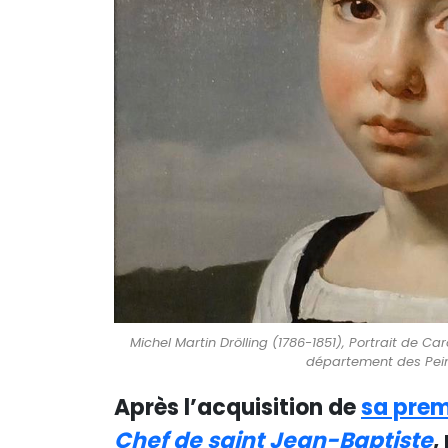
Michel Martin Drölling (1786-1851), Portrait de Caro
département des Pein
Après l’acquisition de
sa prem
Chef de saint Jean-Baptiste
,