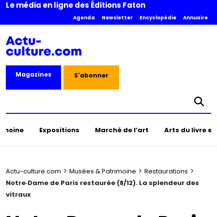
Le média en ligne des Éditions Faton
Agenda
Newsletter
Encyclopédie
Annuaire
Magazines
S'abonner
rimoine
Expositions
Marché de l’art
Arts du livre e
>
>
>
Actu-culture.com
Musées & Patrimoine
Restaurations
Notre‑Dame de Paris restaurée (8/12). La splendeur des
vitraux