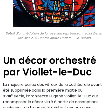
Détail d’un médaillon de la rose sud représentant saint Denis,
XIIIe siècle. © Centre André Chastel – M. Hérold
Un décor orchestré
par Viollet-le-Duc
La majeure partie des vitraux de la cathédrale ayant
été supprimée dans la première moitié du
e
XVIII
siècle, l’architecte Eugène Viollet-le-Duc dut
recomposer le décor vitré à partir de descriptions
anciennes, de fragments existant encore dans