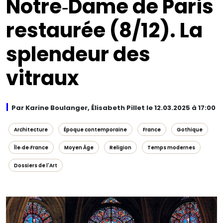
Notre‑Dame de Paris
restaurée (8/12). La
splendeur des
vitraux
Par Karine Boulanger, Élisabeth Pillet le 12.03.2025 à 17:00
Architecture
Époque contemporaine
France
Gothique
Île‑de‑France
Moyen Âge
Religion
Temps modernes
Dossiers de l'Art