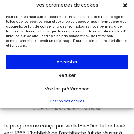
Vos paramètres de cookies
Pour offrir les meilleures expériences, nous utilisons des technologies
telles que les cookies pour stocker et/ou accéder aux informations des
appareils. Le fait de consentir à ces technologies nous permettra de
traiter des données telles que le comportement de navigation ou les ID
uniques sur ce site. Le fait de ne pas consentir ou de retirer son
consentement peut avoir un effet négatif sur certaines caractéristiques
et fonctions.
Accepter
Refuser
Voir les préférences
Détail du soubassement d’une verrière de Laurent Charles
Gestion des cookies
Maréchal de Metz, 1859, en cours de restauration (octobre 2022).
© Centre André Chastel – M. Hérold
Le programme conçu par Viollet-le-Duc fut achevé
vers 1865. L’habileté de l’architecte fut de réussir à