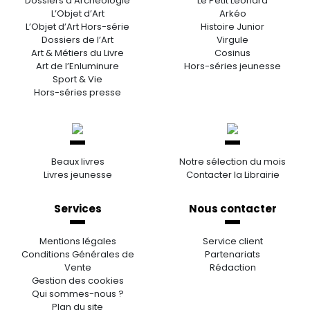
Dossiers d’Archéologie
Le Petit Léonard
L’Objet d’Art
Arkéo
L’Objet d’Art Hors-série
Histoire Junior
Dossiers de l’Art
Virgule
Art & Métiers du Livre
Cosinus
Art de l’Enluminure
Hors-séries jeunesse
Sport & Vie
Hors-séries presse
Beaux livres
Notre sélection du mois
Livres jeunesse
Contacter la Librairie
Services
Nous contacter
Mentions légales
Service client
Conditions Générales de
Partenariats
Vente
Rédaction
Gestion des cookies
Qui sommes-nous ?
Plan du site