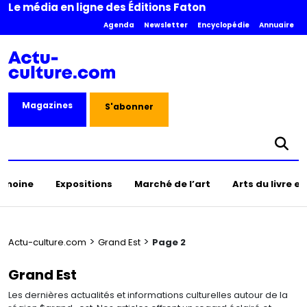
Le média en ligne des Éditions Faton
Agenda
Newsletter
Encyclopédie
Annuaire
Magazines
S'abonner
rimoine
Expositions
Marché de l’art
Arts du livre e
>
>
Actu-culture.com
Grand Est
Page 2
Grand Est
Les dernières actualités et informations culturelles autour de la