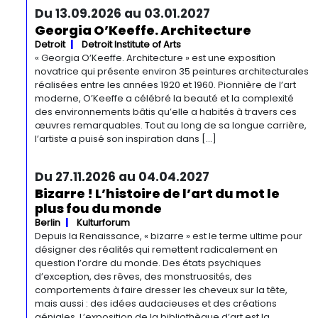
Du 13.09.2026 au 03.01.2027
Georgia O’Keeffe. Architecture
Detroit
Detroit Institute of Arts
« Georgia O’Keeffe. Architecture » est une exposition
novatrice qui présente environ 35 peintures architecturales
réalisées entre les années 1920 et 1960. Pionnière de l’art
moderne, O’Keeffe a célébré la beauté et la complexité
des environnements bâtis qu’elle a habités à travers ces
œuvres remarquables. Tout au long de sa longue carrière,
l’artiste a puisé son inspiration dans […]
Du 27.11.2026 au 04.04.2027
Bizarre ! L’histoire de l’art du mot le
plus fou du monde
Berlin
Kulturforum
Depuis la Renaissance, « bizarre » est le terme ultime pour
désigner des réalités qui remettent radicalement en
question l’ordre du monde. Des états psychiques
d’exception, des rêves, des monstruosités, des
comportements à faire dresser les cheveux sur la tête,
mais aussi : des idées audacieuses et des créations
géniales. L’exposition de la bibliothèque d’art est la