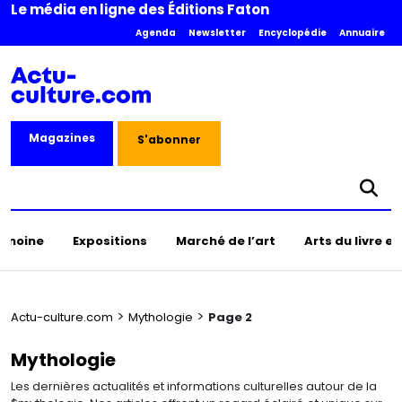
Le média en ligne des Éditions Faton
Agenda
Newsletter
Encyclopédie
Annuaire
Magazines
S'abonner
rimoine
Expositions
Marché de l’art
Arts du livre e
>
>
Actu-culture.com
Mythologie
Page 2
Mythologie
Les dernières actualités et informations culturelles autour de la