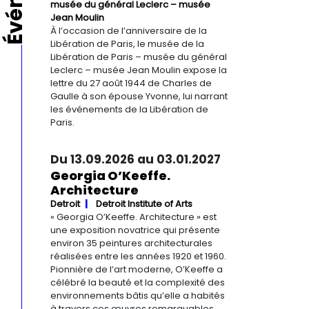
musée du général Leclerc – musée
Jean Moulin
À l’occasion de l’anniversaire de la
Libération de Paris, le musée de la
Libération de Paris – musée du général
Leclerc – musée Jean Moulin expose la
lettre du 27 août 1944 de Charles de
Gaulle à son épouse Yvonne, lui narrant
les événements de la Libération de
Paris.
Du 13.09.2026 au 03.01.2027
Georgia O’Keeffe.
Architecture
Detroit
Detroit Institute of Arts
« Georgia O’Keeffe. Architecture » est
une exposition novatrice qui présente
environ 35 peintures architecturales
réalisées entre les années 1920 et 1960.
Pionnière de l’art moderne, O’Keeffe a
célébré la beauté et la complexité des
environnements bâtis qu’elle a habités
à travers ces œuvres remarquables.