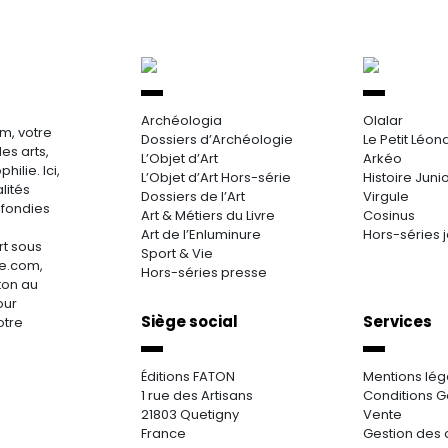
Archéologia
Olalar
m, votre
Dossiers d’Archéologie
Le Petit Léon
es arts,
L’Objet d’Art
Arkéo
hilie. Ici,
L’Objet d’Art Hors-série
Histoire Juni
lités
Dossiers de l’Art
Virgule
ofondies
Art & Métiers du Livre
Cosinus
Art de l’Enluminure
Hors-séries 
rt sous
Sport & Vie
re.com,
Hors-séries presse
aton au
our
Siège social
Services
otre
Éditions FATON
Mentions lég
1 rue des Artisans
Conditions G
21803 Quetigny
Vente
France
Gestion des 