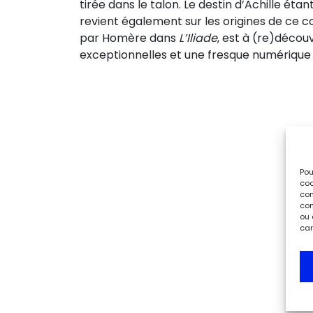
tirée dans le talon. Le destin d’Achille étan
revient également sur les origines de ce 
par Homère dans
L’Iliade
, est à (re)décou
exceptionnelles et une fresque numériqu
Pou
coo
con
com
ou 
car