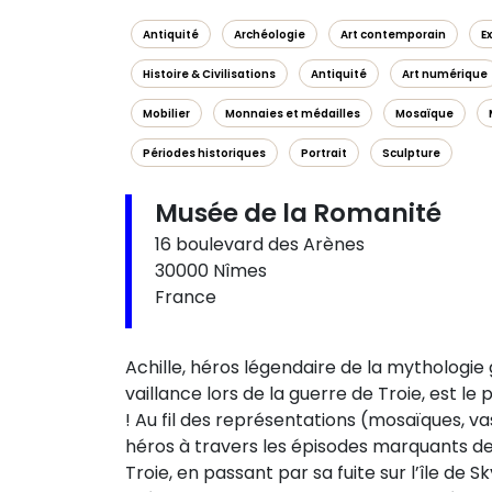
Antiquité
Archéologie
Art contemporain
E
Histoire & Civilisations
Antiquité
Art numérique
Mobilier
Monnaies et médailles
Mosaïque
Périodes historiques
Portrait
Sculpture
Musée de la Romanité
16 boulevard des Arènes
30000 Nîmes
France
Achille, héros légendaire de la mythologi
vaillance lors de la guerre de Troie, est l
! Au fil des représentations (mosaïques, vas
héros à travers les épisodes marquants de
Troie, en passant par sa fuite sur l’île de