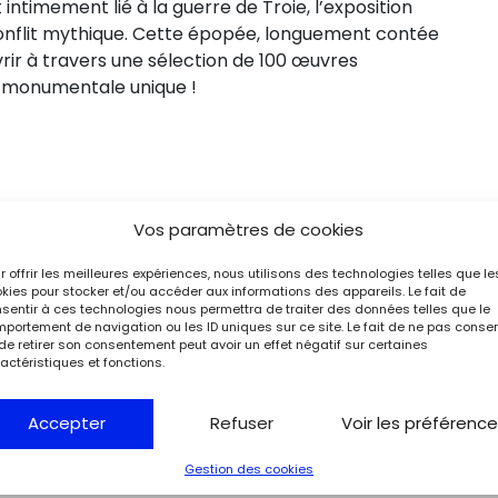
t intimement lié à la guerre de Troie, l’exposition
conflit mythique. Cette épopée, longuement contée
vrir à travers une sélection de 100 œuvres
e monumentale unique !
Vos paramètres de cookies
r offrir les meilleures expériences, nous utilisons des technologies telles que le
kies pour stocker et/ou accéder aux informations des appareils. Le fait de
sentir à ces technologies nous permettra de traiter des données telles que le
portement de navigation ou les ID uniques sur ce site. Le fait de ne pas consen
de retirer son consentement peut avoir un effet négatif sur certaines
actéristiques et fonctions.
Accepter
Refuser
Voir les préférenc
Gestion des cookies