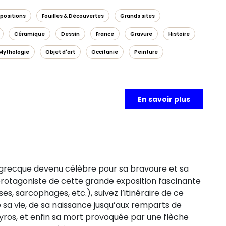
xpositions
Fouilles & Découvertes
Grands sites
Céramique
Dessin
France
Gravure
Histoire
Mythologie
Objet d'art
Occitanie
Peinture
En savoir plus
e grecque devenu célèbre pour sa bravoure et sa
e protagoniste de cette grande exposition fascinante
es, sarcophages, etc.), suivez l’itinéraire de ce
 sa vie, de sa naissance jusqu’aux remparts de
 Skyros, et enfin sa mort provoquée par une flèche