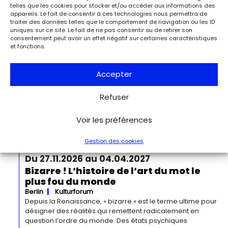
1944 de Charles de Gaulle à son épouse Yvonne, lui narrant
telles que les cookies pour stocker et/ou accéder aux informations des
appareils. Le fait de consentir à ces technologies nous permettra de
les événements de la Libération de Paris.
traiter des données telles que le comportement de navigation ou les ID
uniques sur ce site. Le fait de ne pas consentir ou de retirer son
consentement peut avoir un effet négatif sur certaines caractéristiques
Du 13.09.2026 au 03.01.2027
et fonctions.
Georgia O’Keeffe. Architecture
Detroit
Detroit Institute of Arts
« Georgia O’Keeffe. Architecture » est une exposition
Accepter
novatrice qui présente environ 35 peintures architecturales
réalisées entre les années 1920 et 1960. Pionnière de l’art
Refuser
moderne, O’Keeffe a célébré la beauté et la complexité
des environnements bâtis qu’elle a habités à travers ces
Voir les préférences
œuvres remarquables. Tout au long de sa longue carrière,
l’artiste a puisé son inspiration dans […]
Gestion des cookies
Du 27.11.2026 au 04.04.2027
Bizarre ! L’histoire de l’art du mot le
plus fou du monde
Berlin
Kulturforum
Depuis la Renaissance, « bizarre » est le terme ultime pour
désigner des réalités qui remettent radicalement en
question l’ordre du monde. Des états psychiques