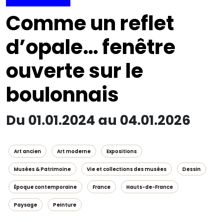
Comme un reflet
d’opale… fenêtre
ouverte sur le
boulonnais
Du 01.01.2024 au 04.01.2026
Art ancien
Art moderne
Expositions
Musées & Patrimoine
Vie et collections des musées
Dessin
Époque contemporaine
France
Hauts-de-France
Paysage
Peinture