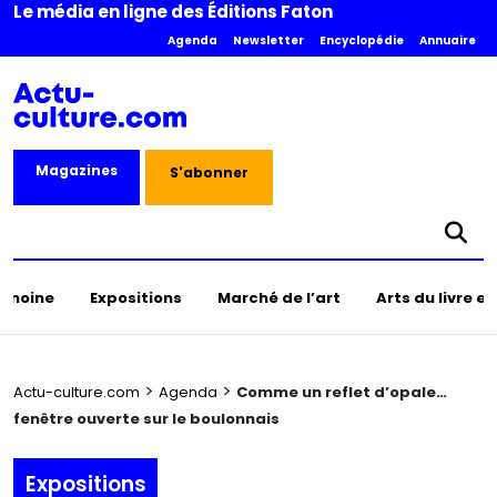
Le média en ligne des Éditions Faton
Agenda
Newsletter
Encyclopédie
Annuaire
Magazines
S'abonner
rimoine
Expositions
Marché de l’art
Arts du livre e
>
>
Actu-culture.com
Agenda
Comme un reflet d’opale…
fenêtre ouverte sur le boulonnais
Expositions