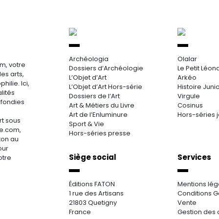
Archéologia
Olalar
m, votre
Dossiers d’Archéologie
Le Petit Léon
es arts,
L’Objet d’Art
Arkéo
hilie. Ici,
L’Objet d’Art Hors-série
Histoire Juni
lités
Dossiers de l’Art
Virgule
ofondies
Art & Métiers du Livre
Cosinus
Art de l’Enluminure
Hors-séries 
rt sous
Sport & Vie
re.com,
Hors-séries presse
aton au
our
Siège social
Services
otre
Éditions FATON
Mentions lég
1 rue des Artisans
Conditions G
21803 Quetigny
Vente
France
Gestion des 