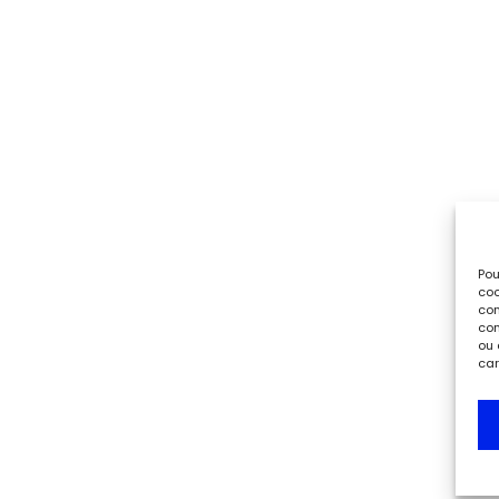
Pou
coo
con
com
ou 
car