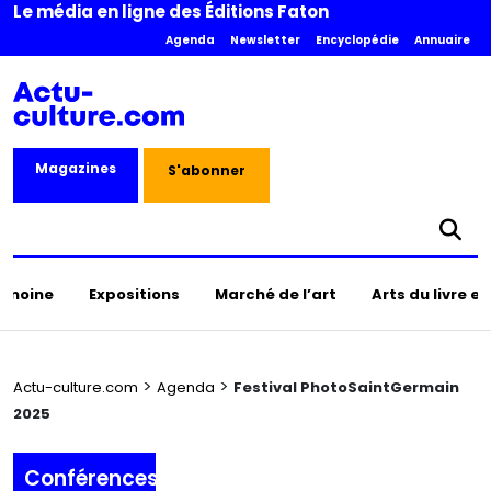
Le média en ligne des Éditions Faton
Agenda
Newsletter
Encyclopédie
Annuaire
Magazines
S'abonner
rimoine
Expositions
Marché de l’art
Arts du livre e
>
>
Actu-culture.com
Agenda
Festival PhotoSaintGermain
2025
Conférences,