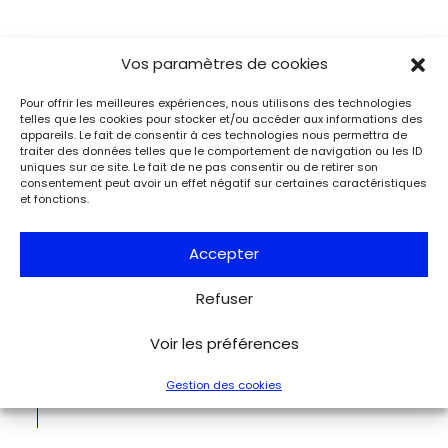
Vos paramètres de cookies
Événements
Du 25.08.2026 au 21.09.2026
Pour offrir les meilleures expériences, nous utilisons des technologies
Charles de Gaulle raconte la Libération
telles que les cookies pour stocker et/ou accéder aux informations des
appareils. Le fait de consentir à ces technologies nous permettra de
de Paris. Lettre à son épouse
traiter des données telles que le comportement de navigation ou les ID
Paris
uniques sur ce site. Le fait de ne pas consentir ou de retirer son
Musée de la Libération de Paris – musée du général
consentement peut avoir un effet négatif sur certaines caractéristiques
et fonctions.
Leclerc – musée Jean Moulin
À l’occasion de l’anniversaire de la Libération de Paris, le
musée de la Libération de Paris – musée du général
Accepter
Leclerc – musée Jean Moulin expose la lettre du 27 août
1944 de Charles de Gaulle à son épouse Yvonne, lui narrant
les événements de la Libération de Paris.
Refuser
Voir les préférences
Voir tous les événements
Gestion des cookies