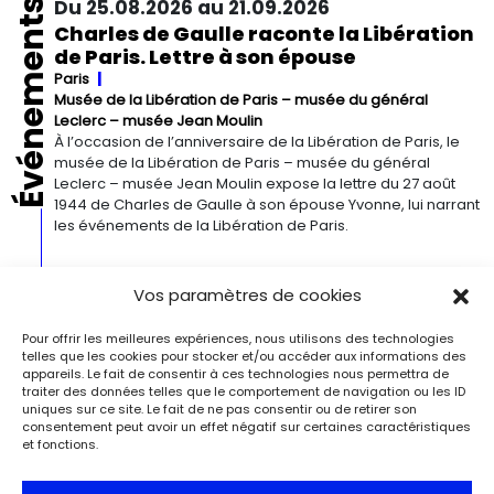
Événements
Du 25.08.2026 au 21.09.2026
Charles de Gaulle raconte la Libération
de Paris. Lettre à son épouse
Paris
Musée de la Libération de Paris – musée du général
Leclerc – musée Jean Moulin
À l’occasion de l’anniversaire de la Libération de Paris, le
musée de la Libération de Paris – musée du général
Leclerc – musée Jean Moulin expose la lettre du 27 août
1944 de Charles de Gaulle à son épouse Yvonne, lui narrant
les événements de la Libération de Paris.
Du 13.09.2026 au 03.01.2027
Vos paramètres de cookies
Georgia O’Keeffe. Architecture
Detroit
Detroit Institute of Arts
Pour offrir les meilleures expériences, nous utilisons des technologies
« Georgia O’Keeffe. Architecture » est une exposition
telles que les cookies pour stocker et/ou accéder aux informations des
novatrice qui présente environ 35 peintures architecturales
appareils. Le fait de consentir à ces technologies nous permettra de
traiter des données telles que le comportement de navigation ou les ID
réalisées entre les années 1920 et 1960. Pionnière de l’art
uniques sur ce site. Le fait de ne pas consentir ou de retirer son
moderne, O’Keeffe a célébré la beauté et la complexité
consentement peut avoir un effet négatif sur certaines caractéristiques
des environnements bâtis qu’elle a habités à travers ces
et fonctions.
œuvres remarquables. Tout au long de sa longue carrière,
l’artiste a puisé son inspiration dans […]