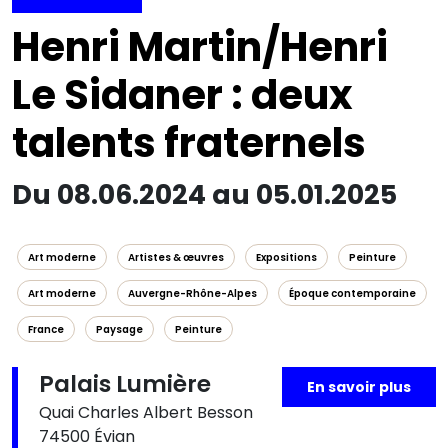
Henri Martin/Henri
Le Sidaner : deux
talents fraternels
Du 08.06.2024 au 05.01.2025
Art moderne
Artistes & œuvres
Expositions
Peinture
Art moderne
Auvergne-Rhône-Alpes
Époque contemporaine
France
Paysage
Peinture
Palais Lumière
En savoir plus
Quai Charles Albert Besson
74500 Évian