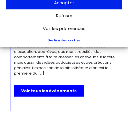
Accepter
Du 27.11.2026 au 04.04.2027
Refuser
Bizarre ! L’histoire de l’art du mot le
plus fou du monde
Voir les préférences
Berlin
Kulturforum
Depuis la Renaissance, « bizarre » est le terme ultime pour
Gestion des cookies
désigner des réalités qui remettent radicalement en
question l’ordre du monde. Des états psychiques
d’exception, des rêves, des monstruosités, des
comportements à faire dresser les cheveux sur la tête,
mais aussi : des idées audacieuses et des créations
géniales. L’exposition de la bibliothèque d’art est la
première du […]
Voir tous les événements