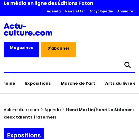
Le média en ligne des Éditions Faton
Agenda
Newsletter
Encyclopédie
Annuaire
Magazines
S'abonner
rimoine
Expositions
Marché de l’art
Arts du livre e
>
>
Actu-culture.com
Agenda
Henri Martin/Henri Le Sidaner :
deux talents fraternels
Expositions