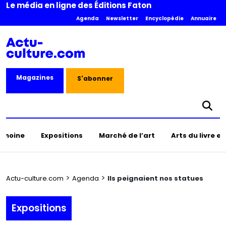
Le média en ligne des Éditions Faton
Agenda
Newsletter
Encyclopédie
Annuaire
Magazines
S'abonner
rimoine
Expositions
Marché de l’art
Arts du livre e
>
>
Actu-culture.com
Agenda
Ils peignaient nos statues
Expositions