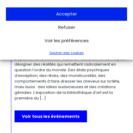
moderne, O’Keeffe a célébré la beauté et la complexité
des environnements bâtis qu’elle a habités à travers ces
œuvres remarquables. Tout au long de sa longue carrière,
Accepter
l’artiste a puisé son inspiration dans […]
Refuser
Du 27.11.2026 au 04.04.2027
Bizarre ! L’histoire de l’art du mot le
Voir les préférences
plus fou du monde
Berlin
Kulturforum
Gestion des cookies
Depuis la Renaissance, « bizarre » est le terme ultime pour
désigner des réalités qui remettent radicalement en
question l’ordre du monde. Des états psychiques
d’exception, des rêves, des monstruosités, des
comportements à faire dresser les cheveux sur la tête,
mais aussi : des idées audacieuses et des créations
géniales. L’exposition de la bibliothèque d’art est la
première du […]
Voir tous les événements