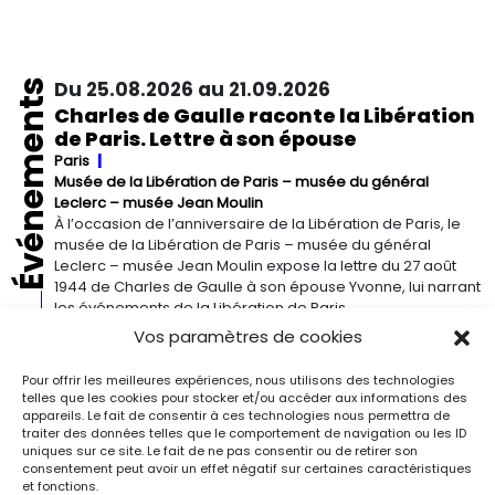
Événements
Du 25.08.2026 au 21.09.2026
Charles de Gaulle raconte la Libération
de Paris. Lettre à son épouse
Paris
Musée de la Libération de Paris – musée du général
Leclerc – musée Jean Moulin
À l’occasion de l’anniversaire de la Libération de Paris, le
musée de la Libération de Paris – musée du général
Leclerc – musée Jean Moulin expose la lettre du 27 août
1944 de Charles de Gaulle à son épouse Yvonne, lui narrant
les événements de la Libération de Paris.
Vos paramètres de cookies
Du 13.09.2026 au 03.01.2027
Pour offrir les meilleures expériences, nous utilisons des technologies
Georgia O’Keeffe. Architecture
telles que les cookies pour stocker et/ou accéder aux informations des
Detroit
Detroit Institute of Arts
appareils. Le fait de consentir à ces technologies nous permettra de
traiter des données telles que le comportement de navigation ou les ID
« Georgia O’Keeffe. Architecture » est une exposition
uniques sur ce site. Le fait de ne pas consentir ou de retirer son
novatrice qui présente environ 35 peintures architecturales
consentement peut avoir un effet négatif sur certaines caractéristiques
réalisées entre les années 1920 et 1960. Pionnière de l’art
et fonctions.