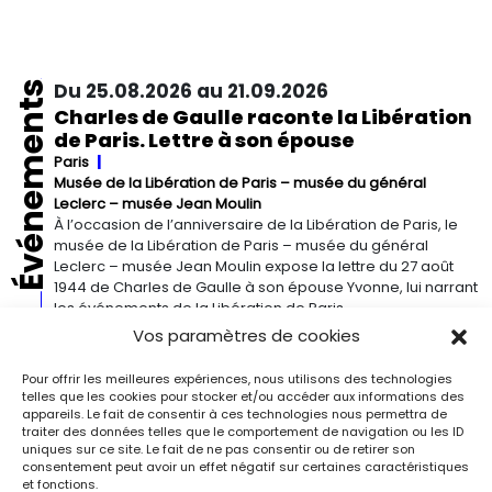
Événements
Du 25.08.2026 au 21.09.2026
Charles de Gaulle raconte la Libération
de Paris. Lettre à son épouse
Paris
Musée de la Libération de Paris – musée du général
Leclerc – musée Jean Moulin
À l’occasion de l’anniversaire de la Libération de Paris, le
musée de la Libération de Paris – musée du général
Leclerc – musée Jean Moulin expose la lettre du 27 août
1944 de Charles de Gaulle à son épouse Yvonne, lui narrant
les événements de la Libération de Paris.
Vos paramètres de cookies
Du 13.09.2026 au 03.01.2027
Pour offrir les meilleures expériences, nous utilisons des technologies
Georgia O’Keeffe. Architecture
telles que les cookies pour stocker et/ou accéder aux informations des
Detroit
Detroit Institute of Arts
appareils. Le fait de consentir à ces technologies nous permettra de
traiter des données telles que le comportement de navigation ou les ID
« Georgia O’Keeffe. Architecture » est une exposition
uniques sur ce site. Le fait de ne pas consentir ou de retirer son
novatrice qui présente environ 35 peintures architecturales
consentement peut avoir un effet négatif sur certaines caractéristiques
réalisées entre les années 1920 et 1960. Pionnière de l’art
et fonctions.