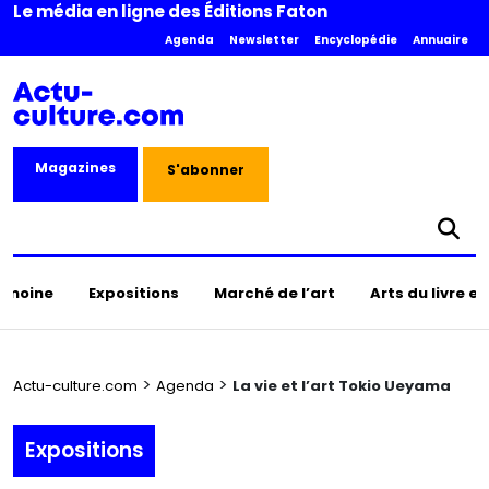
Le média en ligne des Éditions Faton
Agenda
Newsletter
Encyclopédie
Annuaire
Magazines
S'abonner
rimoine
Expositions
Marché de l’art
Arts du livre e
>
>
Actu-culture.com
Agenda
La vie et l’art Tokio Ueyama
Expositions