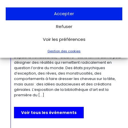
moderne, O’Keeffe a célébré la beauté et la complexité
des environnements bâtis qu’elle a habités à travers ces
œuvres remarquables. Tout au long de sa longue carrière,
Accepter
l’artiste a puisé son inspiration dans […]
Refuser
Du 27.11.2026 au 04.04.2027
Bizarre ! L’histoire de l’art du mot le
Voir les préférences
plus fou du monde
Gestion des cookies
Berlin
Kulturforum
Depuis la Renaissance, « bizarre » est le terme ultime pour
désigner des réalités qui remettent radicalement en
question l’ordre du monde. Des états psychiques
d’exception, des rêves, des monstruosités, des
comportements à faire dresser les cheveux sur la tête,
mais aussi : des idées audacieuses et des créations
géniales. L’exposition de la bibliothèque d’art est la
première du […]
Voir tous les événements