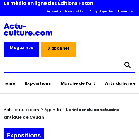
Le média en ligne des Éditions Faton
Agenda
Newsletter
Encyclopédie
Annuaire
Magazines
S'abonner
rimoine
Expositions
Marché de l’art
Arts du livre e
>
>
Actu-culture.com
Agenda
Le trésor du sanctuaire
antique de Couan
Expositions