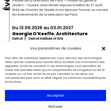
musée de la Libération de Paris – musée du général
Leclerc – musée Jean Moulin expose la lettre du 27 août
1944 de Charles de Gaulle à son épouse Yvonne, lui narrant
les événements de la Libération de Paris.
Du 13.09.2026 au 03.01.2027
Georgia O’Keeffe. Architecture
Detroit
Detroit Institute of Arts
« Georgia O’Keeffe. Architecture » est une exposition
Vos paramètres de cookies
novatrice qui présente environ 35 peintures architecturales
réalisées entre les années 1920 et 1960. Pionnière de l’art
moderne, O’Keeffe a célébré la beauté et la complexité
Pour offrir les meilleures expériences, nous utilisons des technologies
des environnements bâtis qu’elle a habités à travers ces
telles que les cookies pour stocker et/ou accéder aux informations des
appareils. Le fait de consentir à ces technologies nous permettra de
œuvres remarquables. Tout au long de sa longue carrière,
traiter des données telles que le comportement de navigation ou les ID
l’artiste a puisé son inspiration dans […]
uniques sur ce site. Le fait de ne pas consentir ou de retirer son
consentement peut avoir un effet négatif sur certaines caractéristiques
et fonctions.
Du 27.11.2026 au 04.04.2027
Bizarre ! L’histoire de l’art du mot le
plus fou du monde
Accepter
Berlin
Kulturforum
Depuis la Renaissance, « bizarre » est le terme ultime pour
Refuser
désigner des réalités qui remettent radicalement en