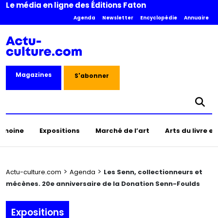
Le média en ligne des Éditions Faton
Agenda
Newsletter
Encyclopédie
Annuaire
Magazines
S'abonner
rimoine
Expositions
Marché de l’art
Arts du livre e
>
>
Actu-culture.com
Agenda
Les Senn, collectionneurs et
mécènes. 20e anniversaire de la Donation Senn-Foulds
Expositions