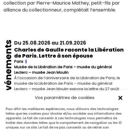
collection par Pierre-Maurice Mathey, petit-fils par
alliance du collectionneur, complétait l’ensemble.
Événements
Du 25.08.2026 au 21.09.2026
Charles de Gaulle raconte la Libération
de Paris. Lettre à son épouse
Paris
Musée de la Libération de Paris – musée du général
Leclerc – musée Jean Moulin
À l’occasion de l’anniversaire de la Libération de Paris, le
musée de la Libération de Paris – musée du général
Leclerc – musée Jean Moulin expose la lettre du 27 août
1944 de Charles de Gaulle à son épouse Yvonne, lui narrant
Vos paramètres de cookies
les événements de la Libération de Paris.
Pour offrir les meilleures expériences, nous utilisons des technologies
telles que les cookies pour stocker et/ou accéder aux informations des
Du 13.09.2026 au 03.01.2027
appareils. Le fait de consentir à ces technologies nous permettra de
Georgia O’Keeffe. Architecture
traiter des données telles que le comportement de navigation ou les ID
uniques sur ce site. Le fait de ne pas consentir ou de retirer son
Detroit
Detroit Institute of Arts