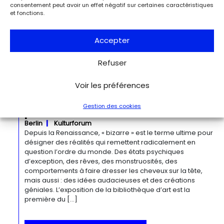
consentement peut avoir un effet négatif sur certaines caractéristiques
« Georgia O’Keeffe. Architecture » est une exposition
et fonctions.
novatrice qui présente environ 35 peintures architecturales
réalisées entre les années 1920 et 1960. Pionnière de l’art
moderne, O’Keeffe a célébré la beauté et la complexité
Accepter
des environnements bâtis qu’elle a habités à travers ces
œuvres remarquables. Tout au long de sa longue carrière,
Refuser
l’artiste a puisé son inspiration dans […]
Voir les préférences
Du 27.11.2026 au 04.04.2027
Bizarre ! L’histoire de l’art du mot le
Gestion des cookies
plus fou du monde
Berlin
Kulturforum
Depuis la Renaissance, « bizarre » est le terme ultime pour
désigner des réalités qui remettent radicalement en
question l’ordre du monde. Des états psychiques
d’exception, des rêves, des monstruosités, des
comportements à faire dresser les cheveux sur la tête,
mais aussi : des idées audacieuses et des créations
géniales. L’exposition de la bibliothèque d’art est la
première du […]