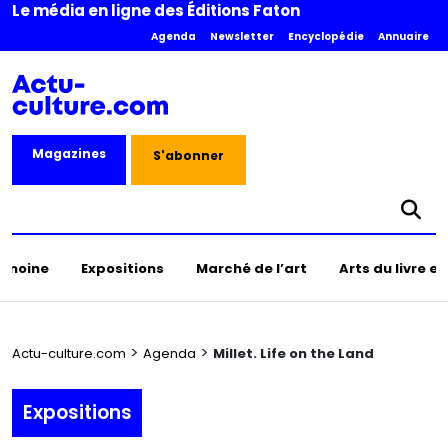
Le média en ligne des Éditions Faton
Agenda
Newsletter
Encyclopédie
Annuaire
Magazines
S'abonner
rimoine
Expositions
Marché de l’art
Arts du livre e
>
>
Actu-culture.com
Agenda
Millet. Life on the Land
Expositions