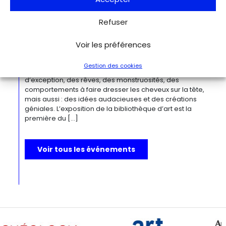
Du 27.11.2026 au 04.04.2027
Bizarre ! L’histoire de l’art du mot le
Refuser
plus fou du monde
Berlin
Kulturforum
Voir les préférences
Depuis la Renaissance, « bizarre » est le terme ultime pour
désigner des réalités qui remettent radicalement en
Gestion des cookies
question l’ordre du monde. Des états psychiques
d’exception, des rêves, des monstruosités, des
comportements à faire dresser les cheveux sur la tête,
mais aussi : des idées audacieuses et des créations
géniales. L’exposition de la bibliothèque d’art est la
première du […]
Voir tous les événements