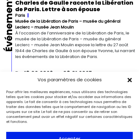
Événements
Charles de Gaulle raconte la Libération
de Paris. Lettre à son épouse
Paris
Musée de la Libération de Paris – musée du général
Leclerc – musée Jean Moulin
À l’occasion de l’anniversaire de la Libération de Paris, le
musée de la Libération de Paris – musée du général
Leclerc – musée Jean Moulin expose la lettre du 27 août
1944 de Charles de Gaulle à son épouse Yvonne, lui narrant
les événements de la Libération de Paris.
Du 13.09.2026 au 03.01.2027
Vos paramètres de cookies
Georgia O’Keeffe. Architecture
Detroit
Detroit Institute of Arts
Pour offrir les meilleures expériences, nous utilisons des technologies
« Georgia O’Keeffe. Architecture » est une exposition
telles que les cookies pour stocker et/ou accéder aux informations des
novatrice qui présente environ 35 peintures architecturales
appareils. Le fait de consentir à ces technologies nous permettra de
réalisées entre les années 1920 et 1960. Pionnière de l’art
traiter des données telles que le comportement de navigation ou les ID
moderne, O’Keeffe a célébré la beauté et la complexité
uniques sur ce site. Le fait de ne pas consentir ou de retirer son
des environnements bâtis qu’elle a habités à travers ces
consentement peut avoir un effet négatif sur certaines caractéristiques
et fonctions.
œuvres remarquables. Tout au long de sa longue carrière,
l’artiste a puisé son inspiration dans […]
Accepter