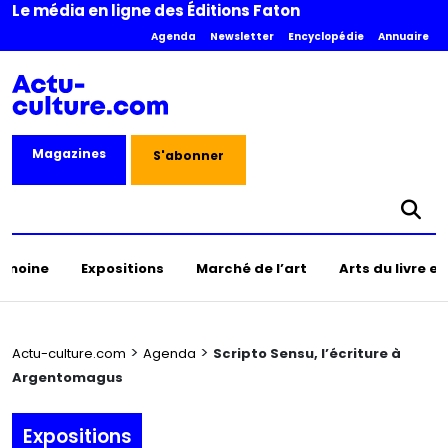
Le média en ligne des Éditions Faton
Agenda
Newsletter
Encyclopédie
Annuaire
Magazines
S'abonner
rimoine
Expositions
Marché de l’art
Arts du livre e
>
>
Actu-culture.com
Agenda
Scripto Sensu, l’écriture à
Argentomagus
Expositions