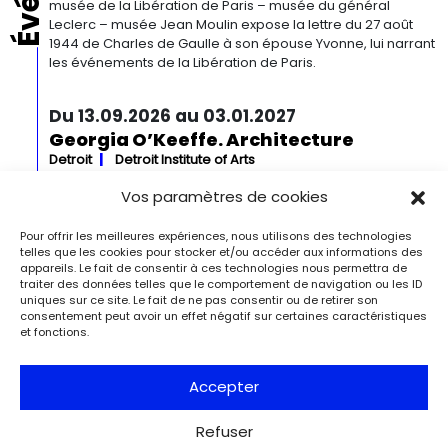
musée de la Libération de Paris – musée du général
Leclerc – musée Jean Moulin expose la lettre du 27 août
1944 de Charles de Gaulle à son épouse Yvonne, lui narrant
les événements de la Libération de Paris.
Du 13.09.2026 au 03.01.2027
Georgia O’Keeffe. Architecture
Detroit
Detroit Institute of Arts
« Georgia O’Keeffe. Architecture » est une exposition
Vos paramètres de cookies
novatrice qui présente environ 35 peintures architecturales
réalisées entre les années 1920 et 1960. Pionnière de l’art
moderne, O’Keeffe a célébré la beauté et la complexité
Pour offrir les meilleures expériences, nous utilisons des technologies
telles que les cookies pour stocker et/ou accéder aux informations des
des environnements bâtis qu’elle a habités à travers ces
appareils. Le fait de consentir à ces technologies nous permettra de
œuvres remarquables. Tout au long de sa longue carrière,
traiter des données telles que le comportement de navigation ou les ID
l’artiste a puisé son inspiration dans […]
uniques sur ce site. Le fait de ne pas consentir ou de retirer son
consentement peut avoir un effet négatif sur certaines caractéristiques
et fonctions.
Du 27.11.2026 au 04.04.2027
Bizarre ! L’histoire de l’art du mot le
Accepter
plus fou du monde
Berlin
Kulturforum
Depuis la Renaissance, « bizarre » est le terme ultime pour
Refuser