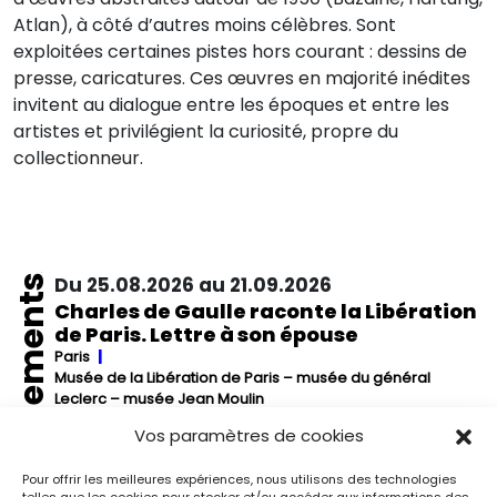
Atlan), à côté d’autres moins célèbres. Sont
exploitées certaines pistes hors courant : dessins de
presse, caricatures. Ces œuvres en majorité inédites
invitent au dialogue entre les époques et entre les
artistes et privilégient la curiosité, propre du
collectionneur.
Événements
Du 25.08.2026 au 21.09.2026
Charles de Gaulle raconte la Libération
de Paris. Lettre à son épouse
Paris
Musée de la Libération de Paris – musée du général
Leclerc – musée Jean Moulin
À l’occasion de l’anniversaire de la Libération de Paris, le
Vos paramètres de cookies
musée de la Libération de Paris – musée du général
Leclerc – musée Jean Moulin expose la lettre du 27 août
Pour offrir les meilleures expériences, nous utilisons des technologies
1944 de Charles de Gaulle à son épouse Yvonne, lui narrant
telles que les cookies pour stocker et/ou accéder aux informations des