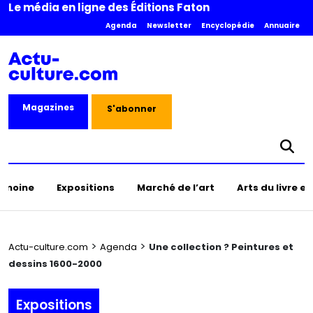
Le média en ligne des Éditions Faton
Agenda
Newsletter
Encyclopédie
Annuaire
Magazines
S'abonner
rimoine
Expositions
Marché de l’art
Arts du livre e
>
>
Actu-culture.com
Agenda
Une collection ? Peintures et
dessins 1600-2000
Expositions