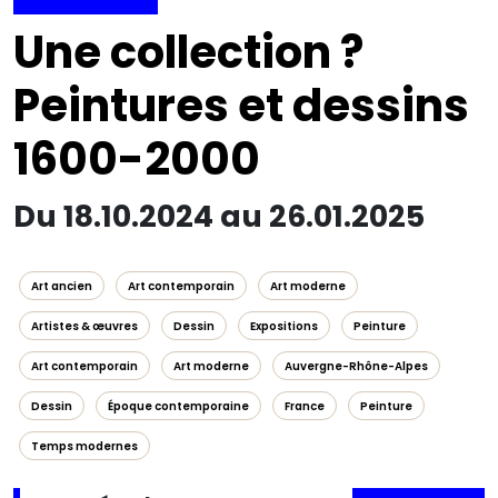
Une collection ?
Peintures et dessins
1600-2000
Du 18.10.2024 au 26.01.2025
Art ancien
Art contemporain
Art moderne
Artistes & œuvres
Dessin
Expositions
Peinture
Art contemporain
Art moderne
Auvergne-Rhône-Alpes
Dessin
Époque contemporaine
France
Peinture
Temps modernes