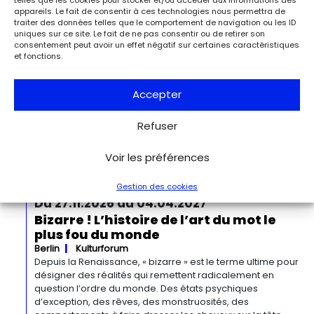
les événements de la Libération de Paris.
appareils. Le fait de consentir à ces technologies nous permettra de
traiter des données telles que le comportement de navigation ou les ID
uniques sur ce site. Le fait de ne pas consentir ou de retirer son
Du 13.09.2026 au 03.01.2027
consentement peut avoir un effet négatif sur certaines caractéristiques
Georgia O’Keeffe. Architecture
et fonctions.
Detroit
Detroit Institute of Arts
« Georgia O’Keeffe. Architecture » est une exposition
Accepter
novatrice qui présente environ 35 peintures architecturales
réalisées entre les années 1920 et 1960. Pionnière de l’art
Refuser
moderne, O’Keeffe a célébré la beauté et la complexité
des environnements bâtis qu’elle a habités à travers ces
œuvres remarquables. Tout au long de sa longue carrière,
Voir les préférences
l’artiste a puisé son inspiration dans […]
Gestion des cookies
Du 27.11.2026 au 04.04.2027
Bizarre ! L’histoire de l’art du mot le
plus fou du monde
Berlin
Kulturforum
Depuis la Renaissance, « bizarre » est le terme ultime pour
désigner des réalités qui remettent radicalement en
question l’ordre du monde. Des états psychiques
d’exception, des rêves, des monstruosités, des