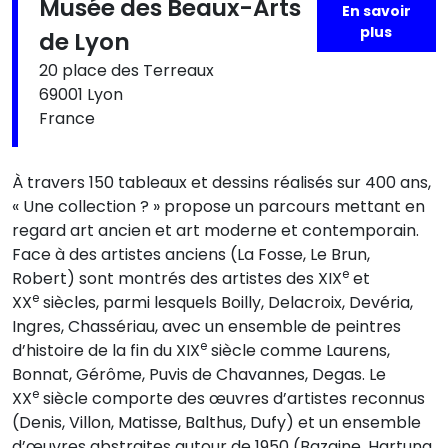
Musée des Beaux-Arts
En savoir
plus
de Lyon
20 place des Terreaux
69001 Lyon
France
À travers 150 tableaux et dessins réalisés sur 400 ans,
« Une collection ? » propose un parcours mettant en
regard art ancien et art moderne et contemporain.
Face à des artistes anciens (La Fosse, Le Brun,
e
Robert) sont montrés des artistes des XIX
et
e
XX
siècles, parmi lesquels Boilly, Delacroix, Devéria,
Ingres, Chassériau, avec un ensemble de peintres
e
d’histoire de la fin du XIX
siècle comme Laurens,
Bonnat, Gérôme, Puvis de Chavannes, Degas. Le
e
XX
siècle comporte des œuvres d’artistes reconnus
(Denis, Villon, Matisse, Balthus, Dufy) et un ensemble
d’œuvres abstraites autour de 1950 (Bazaine, Hartung,