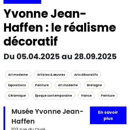
Yvonne Jean-
Haffen : le réalisme
décoratif
Du 05.04.2025 au 28.09.2025
Art moderne
Artistes & œuvres
Arts décoratifs
Expositions
Peinture
Art moderne
Bretagne
Céramique
Époque contemporaine
France
Peinture
Musée Yvonne Jean-
En savoir
plus
Haffen
103 rue du Quai