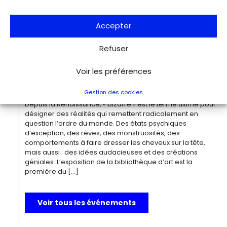
moderne, O’Keeffe a célébré la beauté et la complexité
des environnements bâtis qu’elle a habités à travers ces
œuvres remarquables. Tout au long de sa longue carrière,
Accepter
l’artiste a puisé son inspiration dans […]
Refuser
Du 27.11.2026 au 04.04.2027
Voir les préférences
Bizarre ! L’histoire de l’art du mot le
plus fou du monde
Gestion des cookies
Berlin
Kulturforum
Depuis la Renaissance, « bizarre » est le terme ultime pour
désigner des réalités qui remettent radicalement en
question l’ordre du monde. Des états psychiques
d’exception, des rêves, des monstruosités, des
comportements à faire dresser les cheveux sur la tête,
mais aussi : des idées audacieuses et des créations
géniales. L’exposition de la bibliothèque d’art est la
première du […]
Voir tous les événements