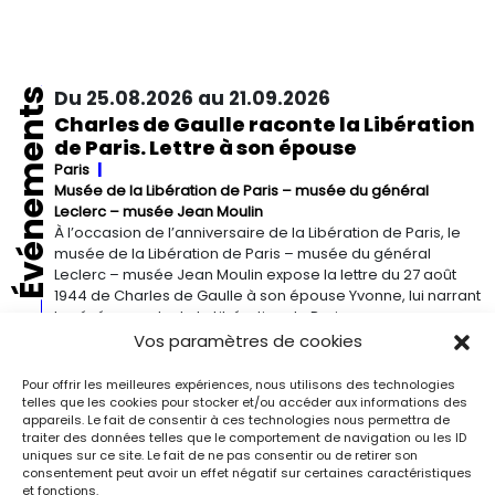
Événements
Du 25.08.2026 au 21.09.2026
Charles de Gaulle raconte la Libération
de Paris. Lettre à son épouse
Paris
Musée de la Libération de Paris – musée du général
Leclerc – musée Jean Moulin
À l’occasion de l’anniversaire de la Libération de Paris, le
musée de la Libération de Paris – musée du général
Leclerc – musée Jean Moulin expose la lettre du 27 août
1944 de Charles de Gaulle à son épouse Yvonne, lui narrant
les événements de la Libération de Paris.
Vos paramètres de cookies
Du 13.09.2026 au 03.01.2027
Pour offrir les meilleures expériences, nous utilisons des technologies
Georgia O’Keeffe. Architecture
telles que les cookies pour stocker et/ou accéder aux informations des
appareils. Le fait de consentir à ces technologies nous permettra de
Detroit
Detroit Institute of Arts
traiter des données telles que le comportement de navigation ou les ID
« Georgia O’Keeffe. Architecture » est une exposition
uniques sur ce site. Le fait de ne pas consentir ou de retirer son
novatrice qui présente environ 35 peintures architecturales
consentement peut avoir un effet négatif sur certaines caractéristiques
réalisées entre les années 1920 et 1960. Pionnière de l’art
et fonctions.