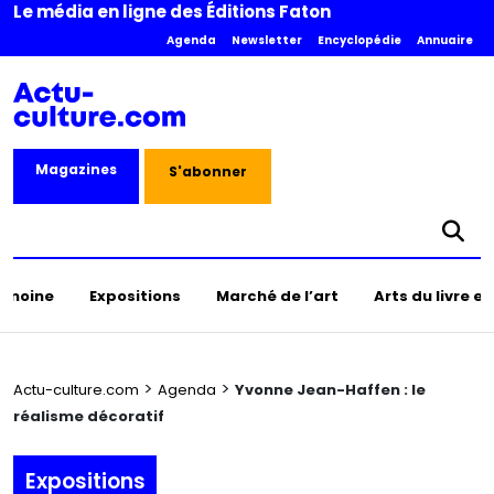
Le média en ligne des Éditions Faton
Agenda
Newsletter
Encyclopédie
Annuaire
Magazines
S'abonner
rimoine
Expositions
Marché de l’art
Arts du livre e
>
>
Actu-culture.com
Agenda
Yvonne Jean-Haffen : le
réalisme décoratif
Expositions