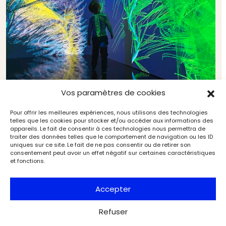
Vos paramètres de cookies
Vacances de printemps : 8 expositions pour
Pour offrir les meilleures expériences, nous utilisons des technologies
émerveiller petits et grands
telles que les cookies pour stocker et/ou accéder aux informations des
appareils. Le fait de consentir à ces technologies nous permettra de
Expositions
Exclu web Art
traiter des données telles que le comportement de navigation ou les ID
uniques sur ce site. Le fait de ne pas consentir ou de retirer son
consentement peut avoir un effet négatif sur certaines caractéristiques
et fonctions.
Accepter
Refuser