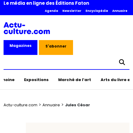
Le média en ligne des Éditions Faton
Agenda
Newsletter
Encyclopédie
Annuaire
Magazines
S'abonner
rimoine
Expositions
Marché de l’art
Arts du livre e
>
>
Actu-culture.com
Annuaire
Jules César