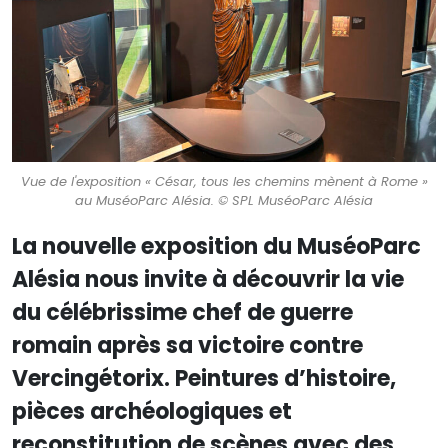
Vue de l'exposition « César, tous les chemins mènent à Rome »
au MuséoParc Alésia. © SPL MuséoParc Alésia
La nouvelle exposition du MuséoParc
Alésia nous invite à découvrir la vie
du célébrissime chef de guerre
romain après sa victoire contre
Vercingétorix. Peintures d’histoire,
pièces archéologiques et
reconstitution de scènes avec des