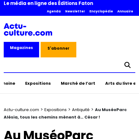
Le média en ligne des Éditions Faton
Agenda
Newsletter
Encyclopédie
Annuaire
Magazines
S'abonner
rimoine
Expositions
Marché de l’art
Arts du livre e
>
>
>
Actu-culture.com
Expositions
Antiquité
Au MuséoParc
Alésia, tous les chemins mènent à… César !
Au MuséoParc