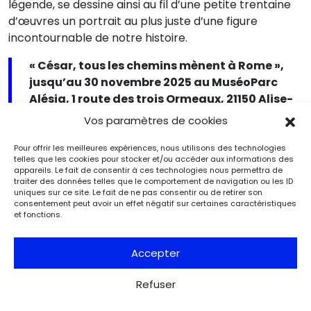
légende, se dessine ainsi au fil d’une petite trentaine
d’œuvres un portrait au plus juste d’une figure
incontournable de notre histoire.
« César, tous les chemins mènent à Rome »,
jusqu’au 30 novembre 2025 au MuséoParc
Alésia, 1 route des trois Ormeaux, 21150 Alise-
Sainte-Reine. Tél. 03 80 96 96 23.
Vos paramètres de cookies
www.alesia.com
Pour offrir les meilleures expériences, nous utilisons des technologies
telles que les cookies pour stocker et/ou accéder aux informations des
appareils. Le fait de consentir à ces technologies nous permettra de
traiter des données telles que le comportement de navigation ou les ID
uniques sur ce site. Le fait de ne pas consentir ou de retirer son
Extrait de
Archéologia n°0642
consentement peut avoir un effet négatif sur certaines caractéristiques
et fonctions.
S'abonner
Accepter
Refuser