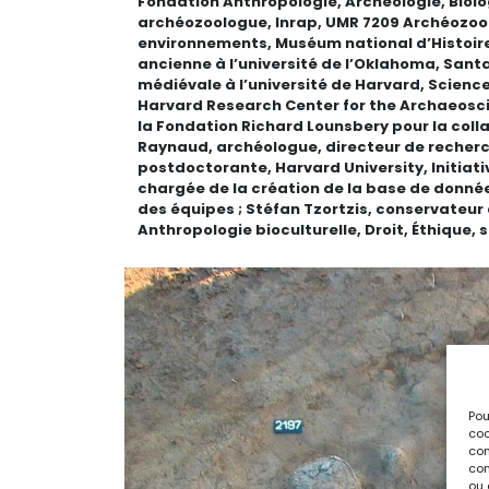
Fondation Anthropologie, Archéologie, Biolog
archéozoologue, Inrap, UMR 7209 Archéozool
environnements, Muséum national d’Histoire n
ancienne à l’université de l’Oklahoma, Santa
médiévale à l’université de Harvard, Scienc
Harvard Research Center for the Archaeosci
la Fondation Richard Lounsbery pour la coll
Raynaud, archéologue, directeur de recherc
postdoctorante, Harvard University, Initiati
chargée de la création de la base de données
des équipes ; Stéfan Tzortzis, conservateur
Anthropologie bioculturelle, Droit, Éthique, 
Pou
coo
con
com
ou 