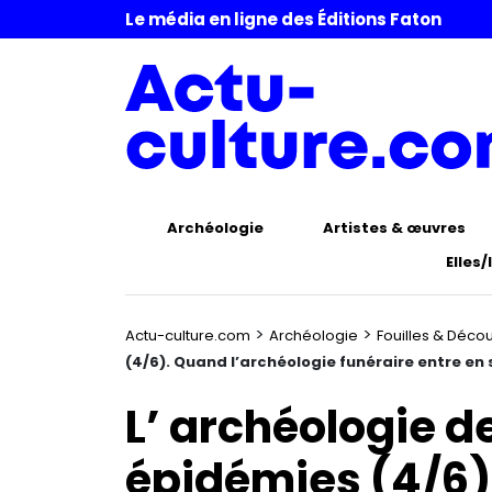
Le média en ligne des Éditions Faton
Archéologie
Artistes & œuvres
Elles/
>
>
Actu-culture.com
Archéologie
Fouilles & Déco
(4/6). Quand l’archéologie funéraire entre en
L’ archéologie de
épidémies (4/6