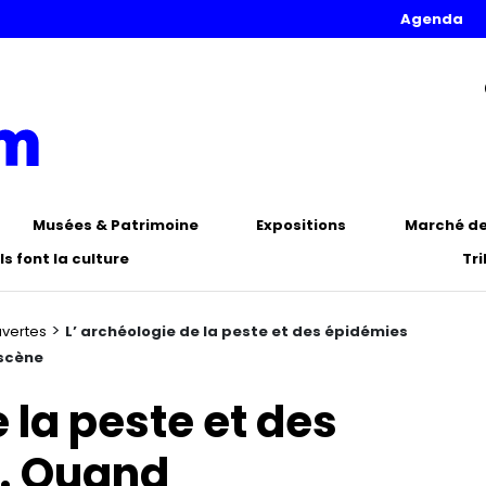
Agenda
Musées & Patrimoine
Expositions
Marché de 
Ils font la culture
Tr
>
uvertes
L’ archéologie de la peste et des épidémies
 scène
 la peste et des
). Quand