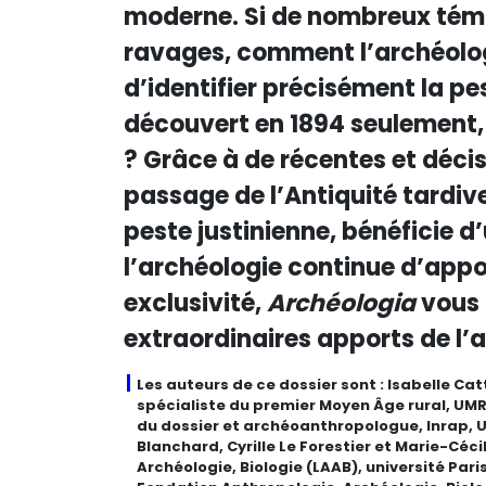
moderne. Si de nombreux témoi
ravages, comment l’archéolog
d’identifier précisément la pes
découvert en 1894 seulement, 
? Grâce à de récentes et décis
passage de l’Antiquité tardive
peste justinienne, bénéficie 
l’archéologie continue d’appor
exclusivité,
Archéologia
vous 
extraordinaires apports de l’a
Les auteurs de ce dossier sont : Isabelle Ca
spécialiste du premier Moyen Âge rural, UMR
du dossier et archéoanthropologue, Inrap, U
Blanchard, Cyrille Le Forestier et Marie-Céci
Archéologie, Biologie (LAAB), université Par