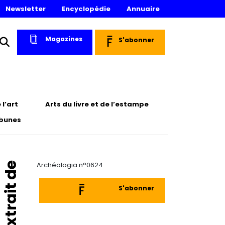
Newsletter
Encyclopédie
Annuaire
Magazines
S'abonner
l’art
Arts du livre et de l’estampe
ibunes
Extrait de
Archéologia n°0624
S'abonner