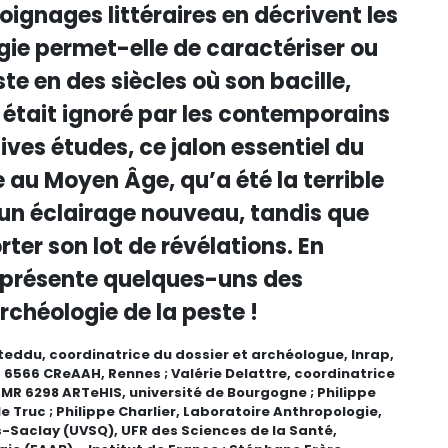
gnages littéraires en décrivent les
ie permet-elle de caractériser ou
te en des siècles où son bacille,
était ignoré par les contemporains
ives études, ce jalon essentiel du
 au Moyen Âge, qu’a été la terrible
d’un éclairage nouveau, tandis que
ter son lot de révélations. En
présente quelques-uns des
rchéologie de la peste !
tteddu, coordinatrice du dossier et archéologue, Inrap,
 6566 CReAAH, Rennes ; Valérie Delattre, coordinatrice
MR 6298 ARTeHIS, université de Bourgogne ; Philippe
le Truc ; Philippe Charlier, Laboratoire Anthropologie,
is-Saclay (UVSQ), UFR des Sciences de la Santé,