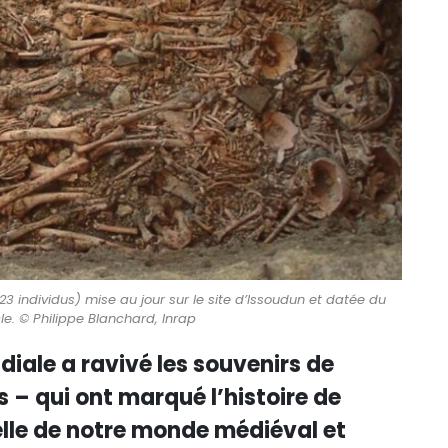
23 individus) mise au jour sur le site d’Issoudun et datée du
le. © Philippe Blanchard, Inrap
diale a ravivé les souvenirs de
 – qui ont marqué l’histoire de
lle de notre monde médiéval et