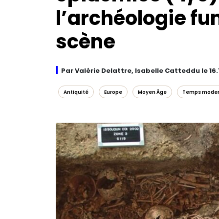
l’archéologie fu
scène
Par Valérie Delattre, Isabelle Catteddu le 16.
Antiquité
Europe
Moyen Âge
Temps mode