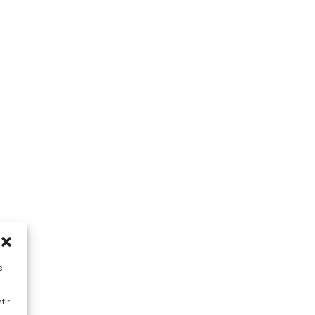
s
tir