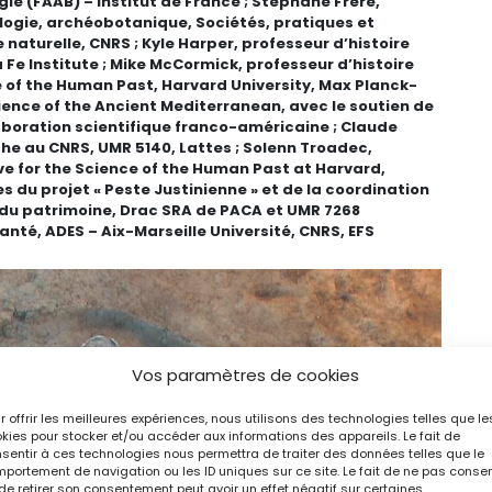
ie (FAAB) – Institut de France ; Stéphane Frère,
ogie, archéobotanique, Sociétés, pratiques et
aturelle, CNRS ; Kyle Harper, professeur d’histoire
 Fe Institute ; Mike McCormick, professeur d’histoire
e of the Human Past, Harvard University, Max Planck-
ence of the Ancient Mediterranean, avec le soutien de
aboration scientifique franco-américaine ; Claude
he au CNRS, UMR 5140, Lattes ; Solenn Troadec,
ve for the Science of the Human Past at Harvard,
 du projet « Peste Justinienne » et de la coordination
 du patrimoine, Drac SRA de PACA et UMR 7268
santé, ADES – Aix-Marseille Université, CNRS, EFS
Vos paramètres de cookies
r offrir les meilleures expériences, nous utilisons des technologies telles que le
kies pour stocker et/ou accéder aux informations des appareils. Le fait de
sentir à ces technologies nous permettra de traiter des données telles que le
portement de navigation ou les ID uniques sur ce site. Le fait de ne pas consen
de retirer son consentement peut avoir un effet négatif sur certaines