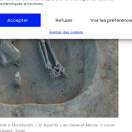
actéristiques et fonctions.
Accepter
Refuser
Voir les préférenc
Gestion des cookies
erte à Montévrain, « 22 Arpents », en Seine‑et‑Marne. © Laure
cqueur, Inrap