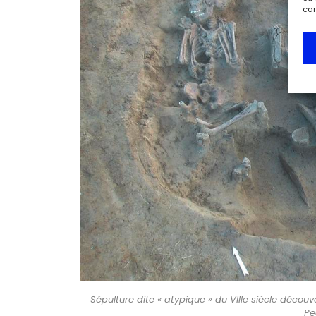
car
Sépulture dite « atypique » du VIIIe siècle découv
Pe