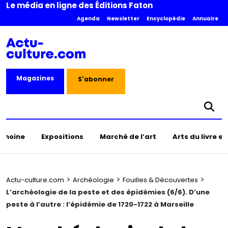
Le média en ligne des Éditions Faton
Agenda
Newsletter
Encyclopédie
Annuaire
Magazines
S'abonner
rimoine
Expositions
Marché de l’art
Arts du livre e
>
>
>
Actu-culture.com
Archéologie
Fouilles & Découvertes
L’archéologie de la peste et des épidémies (6/6). D’une
peste à l’autre : l’épidémie de 1720-1722 à Marseille