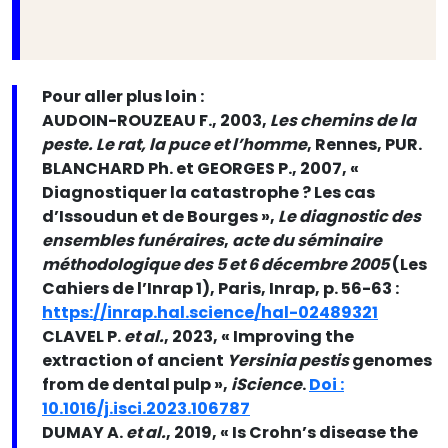
Pour aller plus loin :
AUDOIN-ROUZEAU F., 2003,
Les chemins de la
peste. Le rat, la puce et l’homme
, Rennes, PUR.
BLANCHARD Ph. et GEORGES P., 2007, «
Diagnostiquer la catastrophe ? Les cas
d’Issoudun et de Bourges »,
Le diagnostic des
ensembles funéraires
,
acte du séminaire
méthodologique des 5 et 6 décembre 2005
(Les
Cahiers de l’Inrap 1), Paris, Inrap, p. 56-63 :
https://inrap.hal.science/hal-02489321
CLAVEL P.
et al.
, 2023, « Improving the
extraction of ancient
Yersinia pestis
genomes
from de dental pulp »,
iScience
.
Doi :
10.1016/j.isci.2023.106787
DUMAY A.
et al.
, 2019, « Is Crohn’s disease the