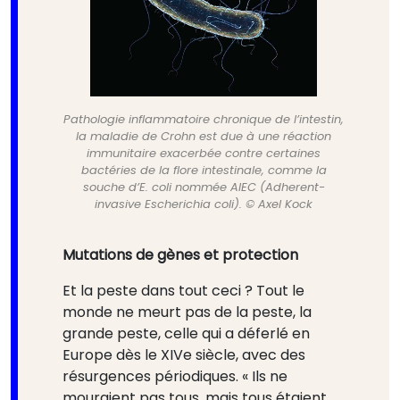
Pathologie inflammatoire chronique de l’intestin,
la maladie de Crohn est due à une réaction
immunitaire exacerbée contre certaines
bactéries de la flore intestinale, comme la
souche d’E. coli nommée AIEC (Adherent-
invasive Escherichia coli). © Axel Kock
Mutations de gènes et protection
Et la peste dans tout ceci ? Tout le
monde ne meurt pas de la peste, la
grande peste, celle qui a déferlé en
Europe dès le XIVe siècle, avec des
résurgences périodiques. « Ils ne
mouraient pas tous, mais tous étaient