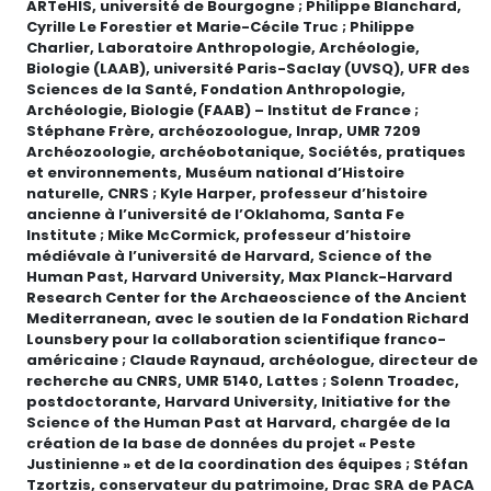
ARTeHIS, université de Bourgogne ; Philippe Blanchard,
Cyrille Le Forestier et Marie-Cécile Truc ; Philippe
Charlier, Laboratoire Anthropologie, Archéologie,
Biologie (LAAB), université Paris-Saclay (UVSQ), UFR des
Sciences de la Santé, Fondation Anthropologie,
Archéologie, Biologie (FAAB) – Institut de France ;
Stéphane Frère, archéozoologue, Inrap, UMR 7209
Archéozoologie, archéobotanique, Sociétés, pratiques
et environnements, Muséum national d’Histoire
naturelle, CNRS ; Kyle Harper, professeur d’histoire
ancienne à l’université de l’Oklahoma, Santa Fe
Institute ; Mike McCormick, professeur d’histoire
médiévale à l’université de Harvard, Science of the
Human Past, Harvard University, Max Planck-Harvard
Research Center for the Archaeoscience of the Ancient
Mediterranean, avec le soutien de la Fondation Richard
Lounsbery pour la collaboration scientifique franco-
américaine ; Claude Raynaud, archéologue, directeur de
recherche au CNRS, UMR 5140, Lattes ; Solenn Troadec,
postdoctorante, Harvard University, Initiative for the
Science of the Human Past at Harvard, chargée de la
création de la base de données du projet « Peste
Justinienne » et de la coordination des équipes ; Stéfan
Tzortzis, conservateur du patrimoine, Drac SRA de PACA