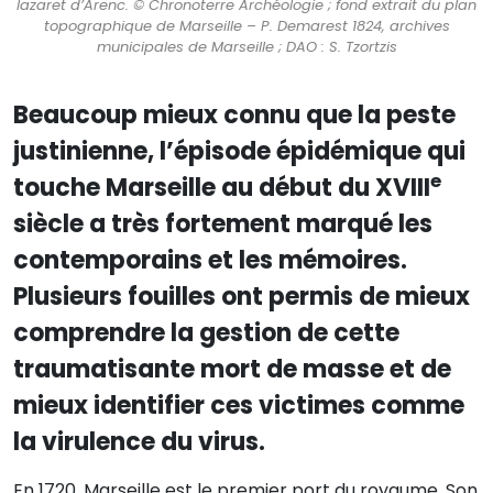
lazaret d’Arenc. © Chronoterre Archéologie ; fond extrait du plan
topographique de Marseille – P. Demarest 1824, archives
municipales de Marseille ; DAO : S. Tzortzis
Beaucoup mieux connu que la peste
justinienne, l’épisode épidémique qui
e
touche Marseille au début du XVIII
siècle a très fortement marqué les
contemporains et les mémoires.
Plusieurs fouilles ont permis de mieux
comprendre la gestion de cette
traumatisante mort de masse et de
mieux identifier ces victimes comme
la virulence du virus.
En 1720, Marseille est le premier port du royaume. Son