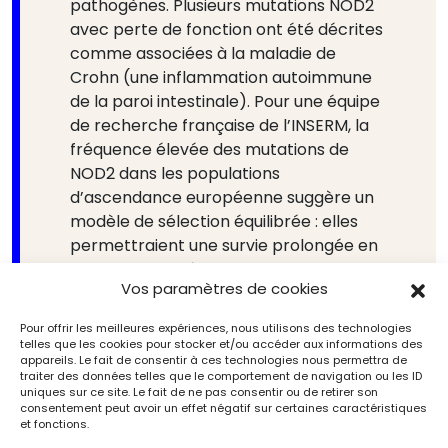
pathogènes. Plusieurs mutations NOD2
avec perte de fonction ont été décrites
comme associées à la maladie de
Crohn (une inflammation autoimmune
de la paroi intestinale). Pour une équipe
de recherche française de l’INSERM, la
fréquence élevée des mutations de
NOD2 dans les populations
d’ascendance européenne suggère un
modèle de sélection équilibrée : elles
permettraient une survie prolongée en
cas d’infection à Yersinia pestis. Il
Vos paramètres de cookies
semblerait donc que les personnes,
porteuses de ce gène « mutant », qui les
Pour offrir les meilleures expériences, nous utilisons des technologies
a fait résister à la peste, ont entraîné
telles que les cookies pour stocker et/ou accéder aux informations des
appareils. Le fait de consentir à ces technologies nous permettra de
chez leurs lointains descendants une
traiter des données telles que le comportement de navigation ou les ID
sensibilité à la maladie de Crohn. Bien
uniques sur ce site. Le fait de ne pas consentir ou de retirer son
consentement peut avoir un effet négatif sur certaines caractéristiques
entendu, une association ne prouve pas
et fonctions.
une causalité. Néanmoins, cette