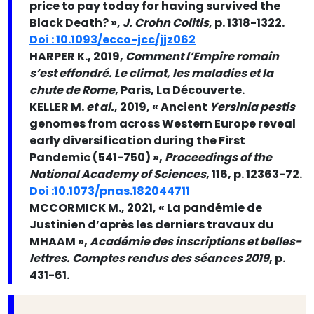
price to pay today for having survived the
Black Death? »,
J. Crohn Colitis
, p. 1318-1322.
Doi : 10.1093/ecco-jcc/jjz062
HARPER K., 2019,
Comment l’Empire romain
s’est effondré. Le climat, les maladies et la
chute de Rome
, Paris, La Découverte.
KELLER M.
et al.
, 2019, « Ancient
Yersinia pestis
genomes from across Western Europe reveal
early diversification during the First
Pandemic (541-750) »,
Proceedings of the
National Academy of Sciences
, 116, p. 12363-72.
Doi :10.1073/pnas.182044711
MCCORMICK M., 2021, « La pandémie de
Justinien d’après les derniers travaux du
MHAAM »,
Académie des inscriptions et belles-
lettres. Comptes rendus des séances 2019
, p.
431-61.