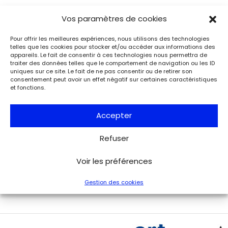
Vos paramètres de cookies
Événements
Du 25.08.2026 au 21.09.2026
Charles de Gaulle raconte la Libération
Pour offrir les meilleures expériences, nous utilisons des technologies
de Paris. Lettre à son épouse
telles que les cookies pour stocker et/ou accéder aux informations des
appareils. Le fait de consentir à ces technologies nous permettra de
Paris
traiter des données telles que le comportement de navigation ou les ID
Musée de la Libération de Paris – musée du général
uniques sur ce site. Le fait de ne pas consentir ou de retirer son
Leclerc – musée Jean Moulin
consentement peut avoir un effet négatif sur certaines caractéristiques
À l’occasion de l’anniversaire de la Libération de Paris, le
et fonctions.
musée de la Libération de Paris – musée du général
Leclerc – musée Jean Moulin expose la lettre du 27 août
1944 de Charles de Gaulle à son épouse Yvonne, lui narrant
Accepter
les événements de la Libération de Paris.
Refuser
Voir tous les événements
Voir les préférences
Gestion des cookies