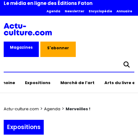
Le média en ligne des Éditions Faton
Agenda
Newsletter
Encyclopédie
Annuaire
Magazines
S'abonner
rimoine
Expositions
Marché de l’art
Arts du livre e
>
>
Actu-culture.com
Agenda
Merveilles !
Expositions