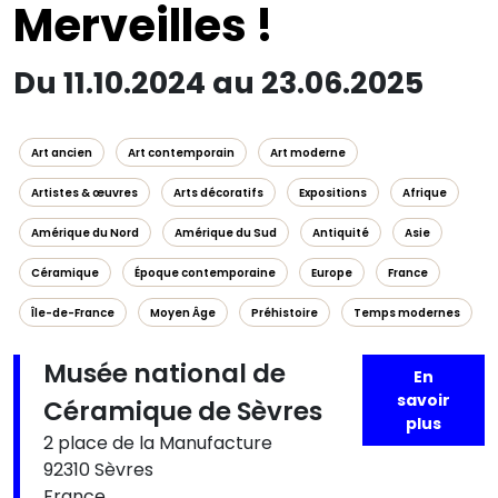
Merveilles !
Du 11.10.2024 au 23.06.2025
Art ancien
Art contemporain
Art moderne
Artistes & œuvres
Arts décoratifs
Expositions
Afrique
Amérique du Nord
Amérique du Sud
Antiquité
Asie
Céramique
Époque contemporaine
Europe
France
Île-de-France
Moyen Âge
Préhistoire
Temps modernes
Musée national de
En
savoir
Céramique de Sèvres
plus
2 place de la Manufacture
92310 Sèvres
France