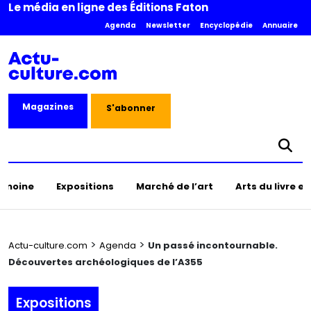
Le média en ligne des Éditions Faton
Agenda
Newsletter
Encyclopédie
Annuaire
Magazines
S'abonner
rimoine
Expositions
Marché de l’art
Arts du livre e
>
>
Actu-culture.com
Agenda
Un passé incontournable.
Découvertes archéologiques de l’A355
Expositions