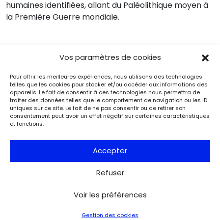
humaines identifiées, allant du Paléolithique moyen à
la Première Guerre mondiale.
Vos paramètres de cookies
Événements
Du 25.08.2026 au 21.09.2026
Pour offrir les meilleures expériences, nous utilisons des technologies
telles que les cookies pour stocker et/ou accéder aux informations des
Charles de Gaulle raconte la Libération
appareils. Le fait de consentir à ces technologies nous permettra de
de Paris. Lettre à son épouse
traiter des données telles que le comportement de navigation ou les ID
Paris
uniques sur ce site. Le fait de ne pas consentir ou de retirer son
Musée de la Libération de Paris – musée du général
consentement peut avoir un effet négatif sur certaines caractéristiques
et fonctions.
Leclerc – musée Jean Moulin
À l’occasion de l’anniversaire de la Libération de Paris, le
musée de la Libération de Paris – musée du général
Accepter
Leclerc – musée Jean Moulin expose la lettre du 27 août
1944 de Charles de Gaulle à son épouse Yvonne, lui narrant
les événements de la Libération de Paris.
Refuser
Voir les préférences
Du 13.09.2026 au 03.01.2027
Georgia O’Keeffe. Architecture
Gestion des cookies
Detroit
Detroit Institute of Arts